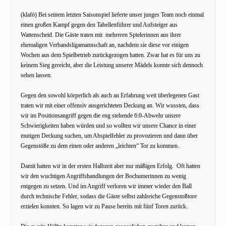
(klafö) Bei seinem letzten Saisonspiel lieferte unser junges Team noch einmal
einen großen Kampf gegen den Tabellenführer und Aufsteiger aus
Wattenscheid. Die Gäste traten mit mehreren Spielerinnen aus ihrer
ehemaligen Verbandsligamannschaft an, nachdem sie diese vor einigen
Wochen aus dem Spielbetrieb zurückgezogen hatten. Zwar hat es für uns zu
keinem Sieg gereicht, aber die Leistung unserer Mädels konnte sich dennoch
sehen lassen.
Gegen den sowohl körperlich als auch an Erfahrung weit überlegenen Gast
traten wir mit einer offensiv ausgerichteten Deckung an. Wir wussten, dass
wir im Positionsangriff gegen die eng stehende 6:0-Abwehr unsere
Schwierigkeiten haben würden und so wollten wir unsere Chance in einer
mutigen Deckung suchen, um Abspielfehler zu provozieren und dann über
Gegenstöße zu dem einen oder anderen „leichten“ Tor zu kommen.
Damit hatten wir in der ersten Halbzeit aber nur mäßigen Erfolg. Oft hatten
wir den wuchtigen Angriffshandlungen der Bochumerinnen zu wenig
entgegen zu setzen. Und im Angriff verloren wir immer wieder den Ball
durch technische Fehler, sodass die Gäste selbst zahlreiche Gegenstoßtore
erzielen konnten. So lagen wir zu Pause bereits mit fünf Toren zurück.