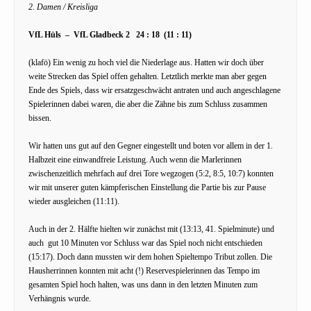
2. Damen / Kreisliga
VfL Hüls – VfL Gladbeck 2 24 : 18 (11 : 11)
(klafö) Ein wenig zu hoch viel die Niederlage aus. Hatten wir doch über
weite Strecken das Spiel offen gehalten. Letztlich merkte man aber gegen
Ende des Spiels, dass wir ersatzgeschwächt antraten und auch angeschlagene
Spielerinnen dabei waren, die aber die Zähne bis zum Schluss zusammen
bissen.
Wir hatten uns gut auf den Gegner eingestellt und boten vor allem in der 1.
Halbzeit eine einwandfreie Leistung. Auch wenn die Marlerinnen
zwischenzeitlich mehrfach auf drei Tore wegzogen (5:2, 8:5, 10:7) konnten
wir mit unserer guten kämpferischen Einstellung die Partie bis zur Pause
wieder ausgleichen (11:11).
Auch in der 2. Hälfte hielten wir zunächst mit (13:13, 41. Spielminute) und
auch gut 10 Minuten vor Schluss war das Spiel noch nicht entschieden
(15:17). Doch dann mussten wir dem hohen Spieltempo Tribut zollen. Die
Hausherrinnen konnten mit acht (!) Reservespielerinnen das Tempo im
gesamten Spiel hoch halten, was uns dann in den letzten Minuten zum
Verhängnis wurde.