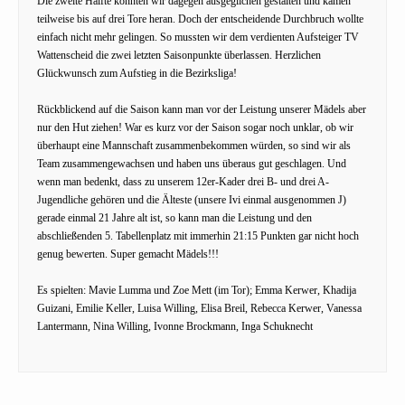
Die zweite Hälfte konnten wir dagegen ausgeglichen gestalten und kamen
teilweise bis auf drei Tore heran. Doch der entscheidende Durchbruch wollte
einfach nicht mehr gelingen. So mussten wir dem verdienten Aufsteiger TV
Wattenscheid die zwei letzten Saisonpunkte überlassen. Herzlichen
Glückwunsch zum Aufstieg in die Bezirksliga!
Rückblickend auf die Saison kann man vor der Leistung unserer Mädels aber
nur den Hut ziehen! War es kurz vor der Saison sogar noch unklar, ob wir
überhaupt eine Mannschaft zusammenbekommen würden, so sind wir als
Team zusammengewachsen und haben uns überaus gut geschlagen. Und
wenn man bedenkt, dass zu unserem 12er-Kader drei B- und drei A-
Jugendliche gehören und die Älteste (unsere Ivi einmal ausgenommen J)
gerade einmal 21 Jahre alt ist, so kann man die Leistung und den
abschließenden 5. Tabellenplatz mit immerhin 21:15 Punkten gar nicht hoch
genug bewerten. Super gemacht Mädels!!!
Es spielten: Mavie Lumma und Zoe Mett (im Tor); Emma Kerwer, Khadija
Guizani, Emilie Keller, Luisa Willing, Elisa Breil, Rebecca Kerwer, Vanessa
Lantermann, Nina Willing, Ivonne Brockmann, Inga Schuknecht