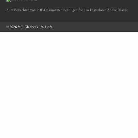
Zum Betrachten von PDF-Dokumenten benötigen Sie den kostenlosen Adobe Reader.
© 2026 VfL Gladbeck 1921 e.V.