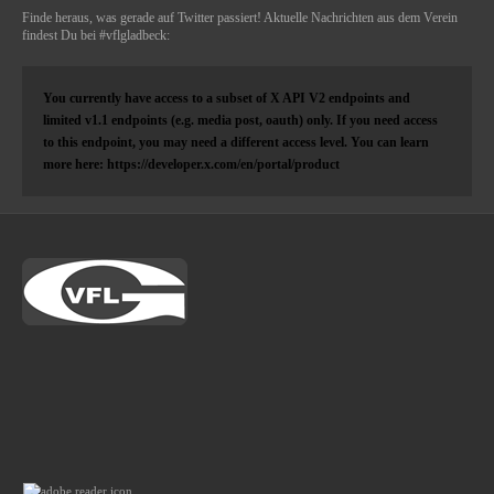
Finde heraus, was gerade auf Twitter passiert! Aktuelle Nachrichten aus dem Verein
findest Du bei #vflgladbeck:
You currently have access to a subset of X API V2 endpoints and
limited v1.1 endpoints (e.g. media post, oauth) only. If you need access
to this endpoint, you may need a different access level. You can learn
more here: https://developer.x.com/en/portal/product