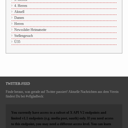
4. Herren
Aktuell
Damen
Herren
Newsslider Heimatseite
Stellengesuch
Ü35
TWITTER-FEED
Finde heraus, was gerade auf Twitter passiert! Aktuelle Nachrichten aus dem Verein
findest Du bei #vflgladbeck:
You currently have access to a subset of X API V2 endpoints and
limited v1.1 endpoints (e.g. media post, oauth) only. If you need access
to this endpoint, you may need a different access level. You can learn