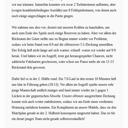
wir nur träumen. Immerhin konnten wir zwar 2 Torhüterinnen aufbieten, aber
(wegen krankheitsbedingter Ausfälle) nur 8 Feldspielerinnen, von denen auch
noch einige angeschlagen in die Partie gingen.
Wir nahmen uns also vor, dosiert mit unseren Kräften zu haushalten, um
auch zum Ende des Spiels noch einige Reserven zu haben. Aber vor allem der
Rückraum der Gäste stellte uns zu Beginn immer wieder vor Probleme,
sodass wir beim Stand von 6:9 auf die offensivere 5:1-Deckung umstellten.
Der Erfolg ließ nicht lange auf sich warten: schnell waren wir wieder auf 9:9
heran. Und hätten wir im Angriff, trotz gut herausgespielter Chancen, nicht
zahlreiche Fahrkarten geschossen, wäre schon zur Pause mehr als ein 11:13
Rückstand drin gewesen.
Dafür lief es in der 2. Hälfte rund. Ein 7:0-Lauf in den ersten 10 Minuten ließ
uns klar in Führung gehen (18:13). Vor allem im Angriff spielte unsere sehr
junge Mannschaft endlich mutiger und fand immer wieder im 1 gegen 1
Lücken in der gegnerischen Abwehr. Unsere offensiv ausgerichtete Deckung
konnte sich auch weiter stabilisierten, sodass wir am Ende einen verdienten
Heimsieg einfahren konnten. Ein Kompliment an unsere Mädels, dass sie den
Matchplan gerade in der 2. Halbzeit konsequent umgesetzt haben. Das ist für
ein derart junges Team nicht gerade selbstverständlich!