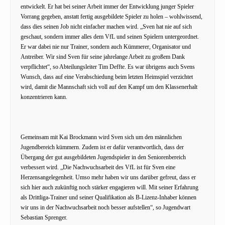
entwickelt. Er hat bei seiner Arbeit immer der Entwicklung junger Spieler
Vorrang gegeben, anstatt fertig ausgebildete Spieler zu holen – wohlwissend,
dass dies seinen Job nicht einfacher machen wird. „Sven hat nie auf sich
geschaut, sondern immer alles dem VfL und seinen Spielern untergeordnet.
Er war dabei nie nur Trainer, sondern auch Kümmerer, Organisator und
Antreiber. Wir sind Sven für seine jahrelange Arbeit zu großem Dank
verpflichtet“, so Abteilungsleiter Tim Deffte. Es war übrigens auch Svens
Wunsch, dass auf eine Verabschiedung beim letzten Heimspiel verzichtet
wird, damit die Mannschaft sich voll auf den Kampf um den Klassenerhalt
konzentrieren kann.
Gemeinsam mit Kai Brockmann wird Sven sich um den männlichen
Jugendbereich kümmern. Zudem ist er dafür verantwortlich, dass der
Übergang der gut ausgebildeten Jugendspieler in den Seniorenbereich
verbessert wird. „Die Nachwuchsarbeit des VfL ist für Sven eine
Herzensangelegenheit. Umso mehr haben wir uns darüber gefreut, dass er
sich hier auch zukünftig noch stärker engagieren will. Mit seiner Erfahrung
als Drittliga-Trainer und seiner Qualifikation als B-Lizenz-Inhaber können
wir uns in der Nachwuchsarbeit noch besser aufstellen“, so Jugendwart
Sebastian Sprenger.