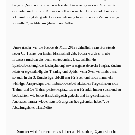
hängen. „Sven und ich hatten sofort den Gedanken, dass wir Molli weiter
einbinden und für neue Aufgaben aufbauen wollen. Er lebt und denkt den
VfL und bringt die große Leidenschaft mit, etwas für seinen Verein bewegen
zu wollen“, so Abteilungsleiter Tim Deffte
Umso größer war die Freude als Molli 2019 schließlich seine Zusage als
neuer Co-Trainer der Ersten Mannschaft gab. Fortan wurde er in alle
Prozesse rund um das Team eingebunden. Dazu zählten die
Spielvorbereitung, die Kaderplanung sowie organisatorische Fragen. Zudem
leitete er eigenständig das Training und Spiele, wenn Sven verhindert war –
so auch in der 3. Bundesliga. „Molli war für Sven und mich immer ein
wichtiger Ansprechpartner. Insbesondere bei taktischen Fragen haben sich
Trainer und Co-Trainer perfekt ergänzt. Es war für mich immer spannend zu
beobachten, wie beide Handball gleich gedacht und im gemeinsamen
Austausch immer wieder neue Lösungsansätze gefunden haben“, so
Abteilungsleiter Tim Deffte.
Im Sommer wird Thorben, der als Lehrer am Heisenberg-Gymnasium in