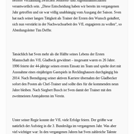
bessere Verzahnung zwischen Senioren- und Jugendmannschaften
verantwortlich sein. „Diese Entscheidung haben wir bereits im vergangenen
Jahr getroffen und sie war völlig unabhängig vom Ausgang der Saison. Sven
hat nach seiner langen Tätigkeit als Trainer der Ersten den Wunsch geäußert,
sich nun verstärkt in der Nachwuchsarbeit des VfL engagieren zu wollen“, so
Abteilungsleiter Tim Deffte.
Tatsächlich hat Sven mehr als die Hälfte seines Lebens der Ersten
Mannschaft des VfL Gladbeck gewidmet – insgesamt waren es 26 Jahre.
1996 feierte der 44-jährige seinen ersten Einsatz im Team und spielte dort mit
Ausnahme eines einjährigen Gastspiels in Recklinghausen durchgängig bis
2014. Nach Beendigung seiner aktiven Karriere übernahm der Gladbecker
sofort den Posten als Chef-Trainer und sollte dies für die kommenden neun
Jahre bleiben. Nach Siegbert Busch ist Sven damit der Trainer mit den
zweitmeisten Amtsjahrenn im Verein.
Unter seiner Regie konnte der VfL viele Erfolge feiern. Der größte war
natürlich der Aufstieg in die 3. Bundesliga im vergangenen Jahr. Was aber
viel wichtiger war: In den vergangenen Jahren hat Sven zahlreiche Talente