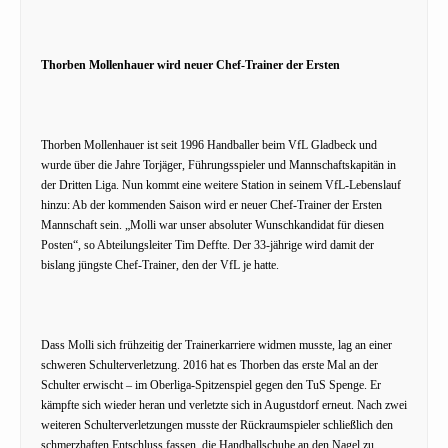
Thorben Mollenhauer wird neuer Chef-Trainer der Ersten
Thorben Mollenhauer ist seit 1996 Handballer beim VfL Gladbeck und
wurde über die Jahre Torjäger, Führungsspieler und Mannschaftskapitän in
der Dritten Liga. Nun kommt eine weitere Station in seinem VfL-Lebenslauf
hinzu: Ab der kommenden Saison wird er neuer Chef-Trainer der Ersten
Mannschaft sein. „Molli war unser absoluter Wunschkandidat für diesen
Posten“, so Abteilungsleiter Tim Deffte. Der 33-jährige wird damit der
bislang jüngste Chef-Trainer, den der VfL je hatte.
Dass Molli sich frühzeitig der Trainerkarriere widmen musste, lag an einer
schweren Schulterverletzung. 2016 hat es Thorben das erste Mal an der
Schulter erwischt – im Oberliga-Spitzenspiel gegen den TuS Spenge. Er
kämpfte sich wieder heran und verletzte sich in Augustdorf erneut. Nach zwei
weiteren Schulterverletzungen musste der Rückraumspieler schließlich den
schmerzhaften Entschluss fassen, die Handballschuhe an den Nagel zu