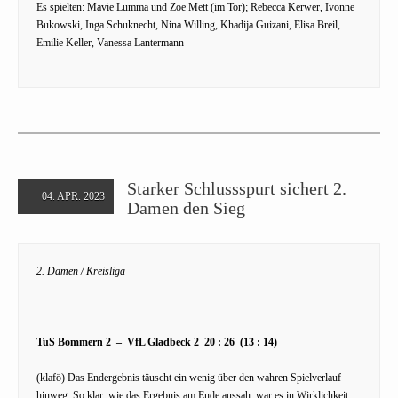
Es spielten: Mavie Lumma und Zoe Mett (im Tor); Rebecca Kerwer, Ivonne
Bukowski, Inga Schuknecht, Nina Willing, Khadija Guizani, Elisa Breil,
Emilie Keller, Vanessa Lantermann
Starker Schlussspurt sichert 2.
04. APR. 2023
Damen den Sieg
2. Damen / Kreisliga
TuS Bommern 2 – VfL Gladbeck 2 20 : 26 (13 : 14)
(klafö) Das Endergebnis täuscht ein wenig über den wahren Spielverlauf
hinweg. So klar, wie das Ergebnis am Ende aussah, war es in Wirklichkeit