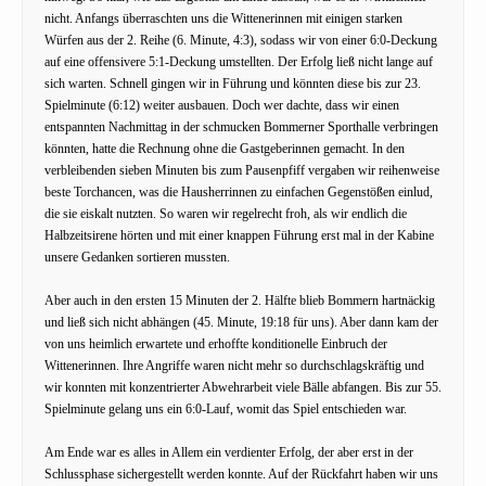
nicht. Anfangs überraschten uns die Wittenerinnen mit einigen starken
Würfen aus der 2. Reihe (6. Minute, 4:3), sodass wir von einer 6:0-Deckung
auf eine offensivere 5:1-Deckung umstellten. Der Erfolg ließ nicht lange auf
sich warten. Schnell gingen wir in Führung und könnten diese bis zur 23.
Spielminute (6:12) weiter ausbauen. Doch wer dachte, dass wir einen
entspannten Nachmittag in der schmucken Bommerner Sporthalle verbringen
könnten, hatte die Rechnung ohne die Gastgeberinnen gemacht. In den
verbleibenden sieben Minuten bis zum Pausenpfiff vergaben wir reihenweise
beste Torchancen, was die Hausherrinnen zu einfachen Gegenstößen einlud,
die sie eiskalt nutzten. So waren wir regelrecht froh, als wir endlich die
Halbzeitsirene hörten und mit einer knappen Führung erst mal in der Kabine
unsere Gedanken sortieren mussten.
Aber auch in den ersten 15 Minuten der 2. Hälfte blieb Bommern hartnäckig
und ließ sich nicht abhängen (45. Minute, 19:18 für uns). Aber dann kam der
von uns heimlich erwartete und erhoffte konditionelle Einbruch der
Wittenerinnen. Ihre Angriffe waren nicht mehr so durchschlagskräftig und
wir konnten mit konzentrierter Abwehrarbeit viele Bälle abfangen. Bis zur 55.
Spielminute gelang uns ein 6:0-Lauf, womit das Spiel entschieden war.
Am Ende war es alles in Allem ein verdienter Erfolg, der aber erst in der
Schlussphase sichergestellt werden konnte. Auf der Rückfahrt haben wir uns