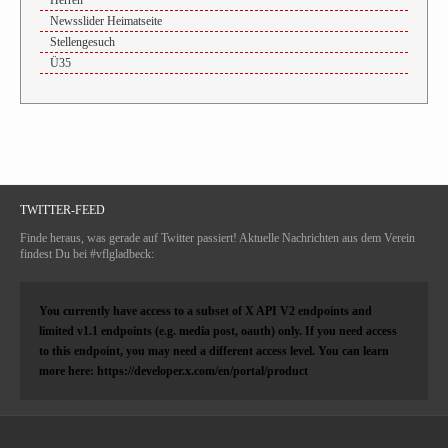
Newsslider Heimatseite
Stellengesuch
Ü35
TWITTER-FEED
Finde heraus, was gerade auf Twitter passiert! Aktuelle Nachrichten aus dem Verein
findest Du bei #vflgladbeck:
You currently have access to a subset of X API V2 endpoints and
limited v1.1 endpoints (e.g. media post, oauth) only. If you need access
to this endpoint, you may need a different access level. You can learn
more here: https://developer.x.com/en/portal/product