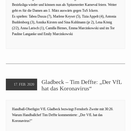
Bezirksliga wieder und können nun als Spitzenreiter Karneval feiern. Weiter
geht es für die Damen am 1. März auswärts gegen TuS Ickern.
Es spielten: Tabea Dusza (7), Marlene Keyser (5), Tizia Appelt (4), Antonia
Buddenborg (3), Annika Kirsten und Sina Kuhlmann (je 2), Lena König
(2/2), Anna Larisch (1), Camilla Birmes, Emma Marcinkowski und im Tor
Pauline Langanke und Emily Marcinkowski
Gladbeck – Tim Deffte: „Der VfL
17. FEB. 2020
hat das Koronavirus“
Handball-Oberligist VfL Gladbeck bezwingt Ferndorfs Zweite mit 30:26.
Warum Handballchef Tim Deffte kommentierte: „Der VfL hat das
Koronavirus!“