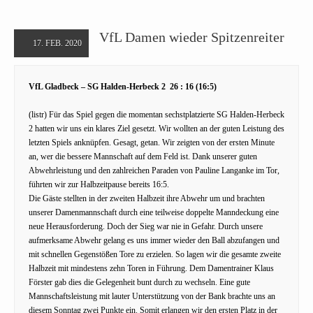
VfL Damen wieder Spitzenreiter
17. FEB. 2020
VfL Gladbeck – SG Halden-Herbeck 2 26 : 16 (16:5)
(listr) Für das Spiel gegen die momentan sechstplatzierte SG Halden-Herbeck
2 hatten wir uns ein klares Ziel gesetzt. Wir wollten an der guten Leistung des
letzten Spiels anknüpfen. Gesagt, getan. Wir zeigten von der ersten Minute
an, wer die bessere Mannschaft auf dem Feld ist. Dank unserer guten
Abwehrleistung und den zahlreichen Paraden von Pauline Langanke im Tor,
führten wir zur Halbzeitpause bereits 16:5.
Die Gäste stellten in der zweiten Halbzeit ihre Abwehr um und brachten
unserer Damenmannschaft durch eine teilweise doppelte Manndeckung eine
neue Herausforderung. Doch der Sieg war nie in Gefahr. Durch unsere
aufmerksame Abwehr gelang es uns immer wieder den Ball abzufangen und
mit schnellen Gegenstößen Tore zu erzielen. So lagen wir die gesamte zweite
Halbzeit mit mindestens zehn Toren in Führung. Dem Damentrainer Klaus
Förster gab dies die Gelegenheit bunt durch zu wechseln. Eine gute
Mannschaftsleistung mit lauter Unterstützung von der Bank brachte uns an
diesem Sonntag zwei Punkte ein. Somit erlangen wir den ersten Platz in der