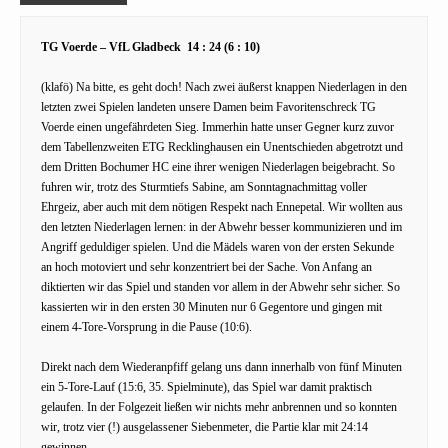
TG Voerde – VfL Gladbeck 14 : 24 (6 : 10)
(klafö) Na bitte, es geht doch! Nach zwei äußerst knappen Niederlagen in den
letzten zwei Spielen landeten unsere Damen beim Favoritenschreck TG
Voerde einen ungefährdeten Sieg. Immerhin hatte unser Gegner kurz zuvor
dem Tabellenzweiten ETG Recklinghausen ein Unentschieden abgetrotzt und
dem Dritten Bochumer HC eine ihrer wenigen Niederlagen beigebracht. So
fuhren wir, trotz des Sturmtiefs Sabine, am Sonntagnachmittag voller
Ehrgeiz, aber auch mit dem nötigen Respekt nach Ennepetal. Wir wollten aus
den letzten Niederlagen lernen: in der Abwehr besser kommunizieren und im
Angriff geduldiger spielen. Und die Mädels waren von der ersten Sekunde
an hoch motoviert und sehr konzentriert bei der Sache. Von Anfang an
diktierten wir das Spiel und standen vor allem in der Abwehr sehr sicher. So
kassierten wir in den ersten 30 Minuten nur 6 Gegentore und gingen mit
einem 4-Tore-Vorsprung in die Pause (10:6).
Direkt nach dem Wiederanpfiff gelang uns dann innerhalb von fünf Minuten
ein 5-Tore-Lauf (15:6, 35. Spielminute), das Spiel war damit praktisch
gelaufen. In der Folgezeit ließen wir nichts mehr anbrennen und so konnten
wir, trotz vier (!) ausgelassener Siebenmeter, die Partie klar mit 24:14
gewinnen.