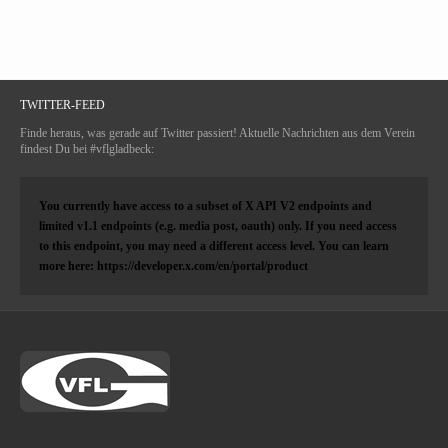
TWITTER-FEED
Finde heraus, was gerade auf Twitter passiert! Aktuelle Nachrichten aus dem Verein
findest Du bei #vflgladbeck:
You currently have access to a subset of X API V2 endpoints and
limited v1.1 endpoints (e.g. media post, oauth) only. If you need access
to this endpoint, you may need a different access level. You can learn
more here: https://developer.x.com/en/portal/product