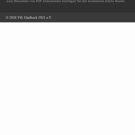
Zum Betrachten von PDF-Dokumenten benötigen Sie den kostenlosen Adobe Reader.
© 2026 VfL Gladbeck 1921 e.V.