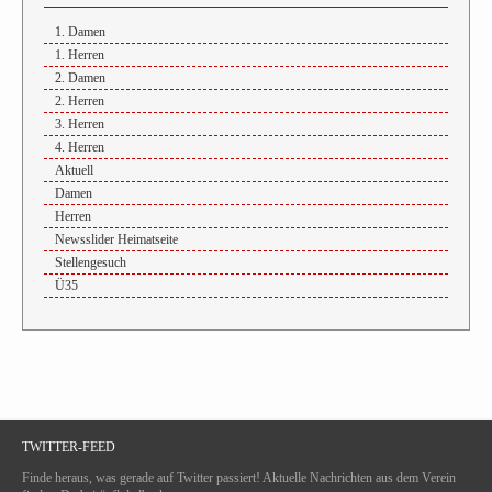
1. Damen
1. Herren
2. Damen
2. Herren
3. Herren
4. Herren
Aktuell
Damen
Herren
Newsslider Heimatseite
Stellengesuch
Ü35
TWITTER-FEED
Finde heraus, was gerade auf Twitter passiert! Aktuelle Nachrichten aus dem Verein