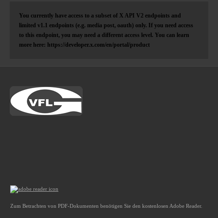
You currently have access to a subset of X API V2 endpoints and
limited v1.1 endpoints (e.g. media post, oauth) only. If you need access
to this endpoint, you may need a different access level. You can learn
more here: https://developer.x.com/en/portal/product
Zum Betrachten von PDF-Dokumenten benötigen Sie den kostenlosen Adobe Reader.