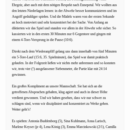
Ehrgeiz, aber auch mit dem nötigen Respekt nach Ennepetal. Wir wollten aus
den letzten Niederlagen lernen: in der Abwehr besser kommunizieren und im
Angriff geduldiger spielen. Und die Mädels waren von der ersten Sekunde
an hoch motoviert und sehr konzentriert bei der Sache. Von Anfang an
diktierten wir das Spiel und standen vor allem in der Abwehr sehr sicher. So
kassierten wir in den ersten 30 Minuten nur 6 Gegentore und gingen mit
einem 4-Tore-Vorsprung in die Pause (10:6).
Direkt nach dem Wiederanpfiff gelang uns dann innerhalb von fünf Minuten
ein 5-Tore-Lauf (15:6, 35. Spielminute), das Spiel war damit praktisch
gelaufen. In der Folgezeit ließen wir nichts mehr anbrennen und so konnten
wir, trotz vier (!) ausgelassener Siebenmeter, die Partie klar mit 24:14
gewinnen.
Ein großes Kompliment an unsere Mannschaft. Sie hat sich an die
getroffenen Absprachen gehalten, klug agiert und auch in dieser Höhe
verdient gewonnen. Und wir haben gesehen, dass wir nur schwer zu
schlagen sind, wenn wir diszipliniert und konzentriert zu Werke gehen.
Weiter geht’s!
Es spielten: Antonia Buddenborg (5), Sina Kuhlmann, Anna Larisch,
Marlene Keyser (je 4), Lena König (3), Emma Marcinkowski (2/1), Camilla