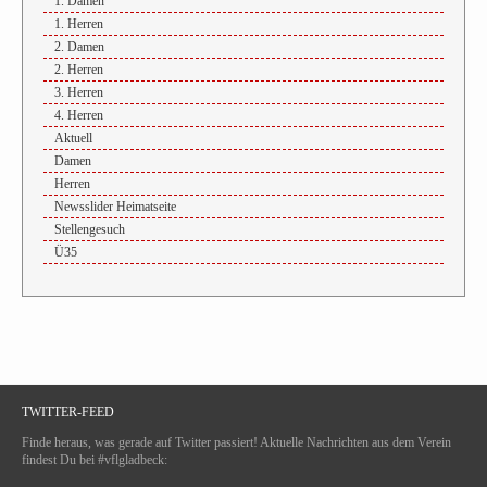
1. Damen
1. Herren
2. Damen
2. Herren
3. Herren
4. Herren
Aktuell
Damen
Herren
Newsslider Heimatseite
Stellengesuch
Ü35
TWITTER-FEED
Finde heraus, was gerade auf Twitter passiert! Aktuelle Nachrichten aus dem Verein
findest Du bei #vflgladbeck: