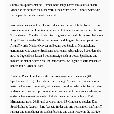
(klafö) Im Spitzenspiel der Damen-Bezirksliga hatten am Schluss unsere
Mädels zwar deutlich die Nase vorn. Doch Mitte der 2. Halbzeit wurde die
Partie plötzlich noch einmal spannend….
Wir hatten uns gut auf den Gegner, der immerhin als Tabellenführer zu uns
kam, eingestellt und konnten in der ersten Hälfte unseren Vorsprung Tor um
Tor ausbauen. Vor allem in der Deckung hatten wir auf die unterschiedlichen
Angriffskonzepte der Gäste fast immer die richtigen Lösungen parat. Im
Angriff wurde Marlene Keyser zu Beginn des Spiels in Manndeckung
genommen, was unserer Spiellaune aber keinen Abbruch tat. Besonders die
noch A-Jugendliche Lilian Strotherm zeigte sich in bester Spiellaune und
machte ihr bisher bestes Spiel im Damendress. So lagen wir zum Pausentee
bereits mit 6 Toren in Front.
Nach der Pause konnten wir die Führung sogar noch ausbauen (40.
Spielminute, 20:12). Doch dann riss für einige Minuten der Faden. Ickern
hatte die Deckung umgestellt, wir leisteten uns einen Abspielfehler nach dem
anderen und die Castrop-Rauxelerinnen konnten auf diese Weise zahlreiche
einfache Gegenstoßtore landen. Plötzlich stand es innerhalb von fünf
Minuten nur noch 20:18 und es waren noch 15 Minuten zu spielen. Das
Spiel drohte zu kippen. Eine Auszeit, in der wir uns vornahmen, im Angriff
ruhiger und umsichtiger zu spielen, brachte uns dann wieder in die richtige