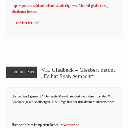
https://sportdeutschland.tv/handball/oberliga-westfalen-vfl-gladbeck-tsg-
altenhagen-heepen
… und hier bei uns!
VfL Gladbeck – Giesbert betont:
29. OKT. 2019
„Es hat Spaß gemacht“
„Es hat Spaß gemacht.“ Das sagte Marcel Giesbert nach dem Spiel des VfL
Gladbeck gegen Möllbergen. Eine Frage ließ der Rückkehrer unbeantwortet.
Hier geht’s zum kompletten Bericht:
www.waz.de