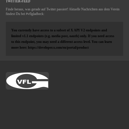
TWITTER-FEED
Finde heraus, was gerade auf Twitter passiert! Aktuelle Nachrichten aus dem Verein
findest Du bei #vflgladbeck:
You currently have access to a subset of X API V2 endpoints and
limited v1.1 endpoints (e.g. media post, oauth) only. If you need access
to this endpoint, you may need a different access level. You can learn
more here: https://developer.x.com/en/portal/product