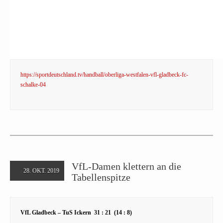
https://sportdeutschland.tv/handball/oberliga-westfalen-vfl-gladbeck-fc-
schalke-04
VfL-Damen klettern an die
28. OKT. 2019
Tabellenspitze
VfL Gladbeck – TuS Ickern 31 : 21 (14 : 8)