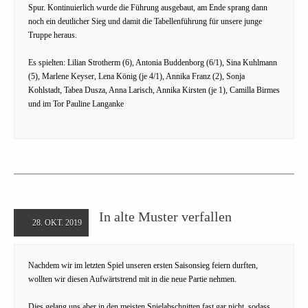
Spur. Kontinuierlich wurde die Führung ausgebaut, am Ende sprang dann
noch ein deutlicher Sieg und damit die Tabellenführung für unsere junge
Truppe heraus.
Es spielten: Lilian Strotherm (6), Antonia Buddenborg (6/1), Sina Kuhlmann
(5), Marlene Keyser, Lena König (je 4/1), Annika Franz (2), Sonja
Kohlstadt, Tabea Dusza, Anna Larisch, Annika Kirsten (je 1), Camilla Birmes
und im Tor Pauline Langanke
In alte Muster verfallen
28. OKT. 2019
Nachdem wir im letzten Spiel unseren ersten Saisonsieg feiern durften,
wollten wir diesen Aufwärtstrend mit in die neue Partie nehmen.
Dies gelang uns aber in den meisten Spielabschnitten fast gar nicht, sodass