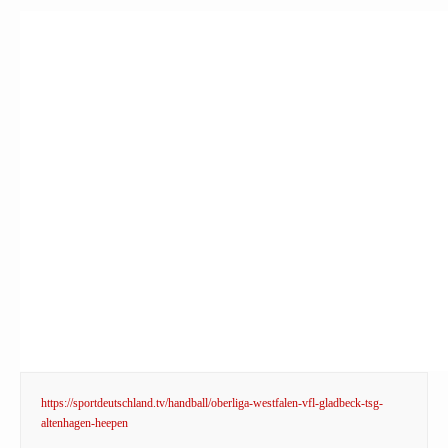
https://sportdeutschland.tv/handball/oberliga-westfalen-vfl-gladbeck-tsg-
altenhagen-heepen