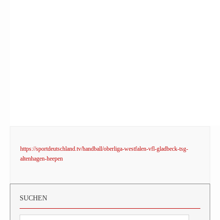
https://sportdeutschland.tv/handball/oberliga-westfalen-vfl-gladbeck-tsg-
altenhagen-heepen
SUCHEN