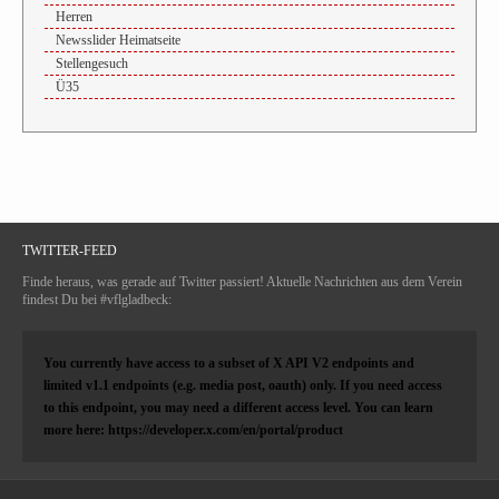
Herren
Newsslider Heimatseite
Stellengesuch
Ü35
TWITTER-FEED
Finde heraus, was gerade auf Twitter passiert! Aktuelle Nachrichten aus dem Verein
findest Du bei #vflgladbeck:
You currently have access to a subset of X API V2 endpoints and
limited v1.1 endpoints (e.g. media post, oauth) only. If you need access
to this endpoint, you may need a different access level. You can learn
more here: https://developer.x.com/en/portal/product