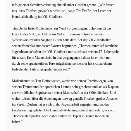
infolge einer Schulterverletzung aktuell außer Gefecht gesetzt. „Wir freuen
uns, dass Thorben gewählt worden ist“, sagte Tim Deffte, der Leiter der
Handballabteilung im VfL Gladbeck.
Tim Deffte hatte Mollenhauer zur Wahl vorgeschlagen. „Thorben ist das
Gesicht des VfL“, so Deffte zur WAZ. In seinem Schreiben an den
Vereinsvorsitzenden Siegbert Busch hatte der Chef der VfL-Handballer
seinen Vorschlag mit diesen Worten begründet: „Thorben durchlief sämtliche
Jugendmannschaften des VfL Gladbeck und spielt seit seinem 17. Lebensjahr
für unsere Erste Mannschaft. In den vergangenen Jahren ist er nicht nur
durch seine spektakulären Tore aufgefallen, sondern er hat sich zu einem
bedeutenden Führungsspieler entwickelt.“
Mollenhauer, so Tim Deffte weiter, werde von seinen Teamkollegen, von
seinem Trainer und der sportlichen Leitung sehr geschätzt und sei als Kapitän
ein vorbildlicher Repräsentant seiner Mannschaft in der Öffentlichkeit. Und
weiter: „Auch über die Abteilungen hinweg genießt Thorben großes Ansehen
im Verein. Zudem hat er sich in der Jugendarbeit engagiert und hat das
Fördertraining geleitet. Die Handball-Abteilung schätzt sich sehr glücklich,
Thorben als Sportler, aber insbesondere als Typen in seinen Reihen zu
haben.“