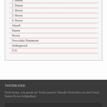
1. Herren
2. Damen
2. Herren
3. Herren
4. Herren
Aktuell
Damen
Herren
Newsslider Heimatseite
Stellengesuch
Ü35
TWITTER-FEED
Finde heraus, was gerade auf Twitter passiert! Aktuelle Nachrichten aus dem Verein
findest Du bei #vflgladbeck: