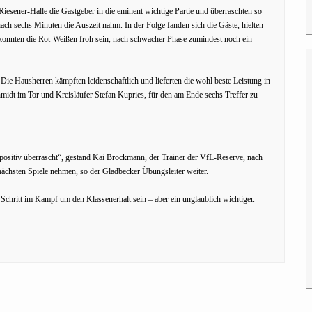
Riesener-Halle die Gastgeber in die eminent wichtige Partie und überraschten so
ch sechs Minuten die Auszeit nahm. In der Folge fanden sich die Gäste, hielten
konnten die Rot-Weißen froh sein, nach schwacher Phase zumindest noch ein
ie Hausherren kämpften leidenschaftlich und lieferten die wohl beste Leistung in
midt im Tor und Kreisläufer Stefan Kupries, für den am Ende sechs Treffer zu
ut positiv überrascht“, gestand Kai Brockmann, der Trainer der VfL-Reserve, nach
nächsten Spiele nehmen, so der Gladbecker Übungsleiter weiter.
 Schritt im Kampf um den Klassenerhalt sein – aber ein unglaublich wichtiger.