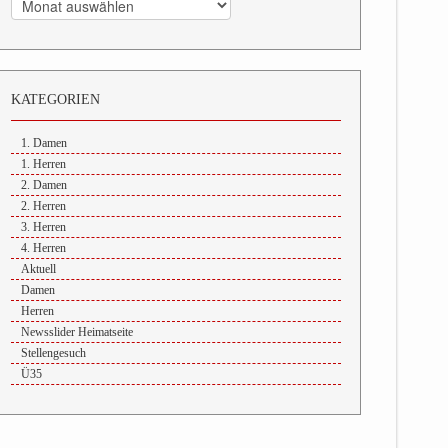
KATEGORIEN
1. Damen
1. Herren
2. Damen
2. Herren
3. Herren
4. Herren
Aktuell
Damen
Herren
Newsslider Heimatseite
Stellengesuch
Ü35