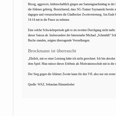
Bissig, aggressiv, leidenschaftlich gingen am Samstagnachmittag in der 
die Ahlener gehörig. Bezeichnend, dass SG-Trainer Szymanski bereits na
dagegen und verunsicherten die Gladbecker Zweitvertretung. Am Ende 
14:14 mit in die Pause zu nehmen.
Eine solche Schwächeperiode gab es im zweiten Durchgang nicht mehr. D
dieser Saison ab. Insbesondere der bärenstarke Michael „Schmiddi“ Sch
Buche standen, zeigten überragende Vorstellungen.
Brockmann ist überrascht
„Ehrlich, mit so einer Leistung hätte ich nicht gerechnet. Ich bin absol
dem Spiel. Man müsse dieses Erlebnis als Motivationsschub mit in die 
Der Sieg gegen die Ahlener Zweite kann für den VfL also nur ein erster
Quelle: WAZ, Sebastian Himmelseher