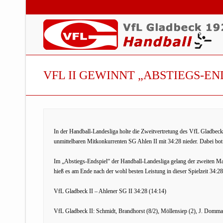
VFL II GEWINNT „ABSTIEGS-E
In der Handball-Landesliga holte die Zweitvertretung des VfL Gladbec
unmittelbaren Mitkonkurrenten SG Ahlen II mit 34:28 nieder. Dabei bot d
Im „Abstiegs-Endspiel“ der Handball-Landesliga gelang der zweiten M
hieß es am Ende nach der wohl besten Leistung in dieser Spielzeit 34:28
VfL Gladbeck II – Ahlener SG II 34:28 (14:14)
VfL Gladbeck II: Schmidt, Brandhorst (8/2), Möllensiep (2), J. Dommann