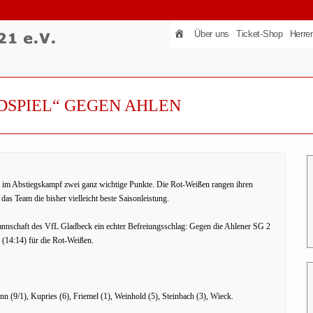
Über uns
Ticket-Shop
Herre
NDSPIEL“ GEGEN AHLEN
k im Abstiegskampf zwei ganz wichtige Punkte. Die Rot-Weißen rangen ihren
as Team die bisher vielleicht beste Saisonleistung.
annschaft des VfL Gladbeck ein echter Befreiungsschlag: Gegen die Ahlener SG 2
 (14:14) für die Rot-Weißen.
 (9/1), Kupries (6), Friemel (1), Weinhold (5), Steinbach (3), Wieck.