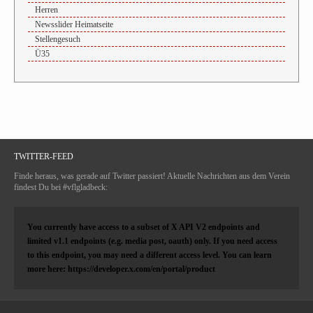
Herren
Newsslider Heimatseite
Stellengesuch
Ü35
TWITTER-FEED
Finde heraus, was gerade auf Twitter passiert! Aktuelle Nachrichten aus dem Verein
findest Du bei #vflgladbeck:
You currently have access to a subset of X API V2 endpoints and
limited v1.1 endpoints (e.g. media post, oauth) only. If you need access
to this endpoint, you may need a different access level. You can learn
more here: https://developer.x.com/en/portal/product