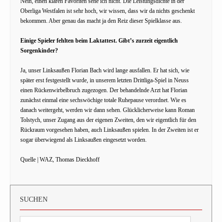
Nein, einen klaren Favoriten sehe ich nicht. Die Leistungsdichte in der
Oberliga Westfalen ist sehr hoch, wir wissen, dass wir da nichts geschenkt
bekommen. Aber genau das macht ja den Reiz dieser Spielklasse aus.
Einige Spieler fehlten beim Laktattest. Gibt’s zurzeit eigentlich
Sorgenkinder?
Ja, unser Linksaußen Florian Bach wird lange ausfallen. Er hat sich, wie
später erst festgestellt wurde, in unserem letzten Drittliga-Spiel in Neuss
einen Rückenwirbelbruch zugezogen. Der behandelnde Arzt hat Florian
zunächst einmal eine sechswöchige totale Ruhepause verordnet. Wie es
danach weitergeht, werden wir dann sehen. Glücklicherweise kann Roman
Tolstych, unser Zugang aus der eigenen Zweiten, den wir eigentlich für den
Rückraum vorgesehen haben, auch Linksaußen spielen. In der Zweiten ist er
sogar überwiegend als Linksaußen eingesetzt worden.
Quelle | WAZ, Thomas Dieckhoff
SUCHEN