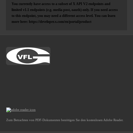
You currently have access to a subset of X API V2 endpoints and
limited v1.1 endpoints (e.g. media post, oauth) only. If you need access
to this endpoint, you may need a different access level. You can learn
more here: https://developer.x.com/en/portal/product
Zum Betrachten von PDF-Dokumenten benötigen Sie den kostenlosen Adobe Reader.