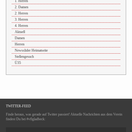
1. Herren
2. Damen
2. Herren
3. Herren
4. Herren
Aktuell
Damen
Herren
Newsslider Heimatseite
Stellengesuch
Ü35
TWITTER-FEED
Finde heraus, was gerade auf Twitter passiert! Aktuelle Nachrichten aus dem Verein
findest Du bei #vflgladbeck: