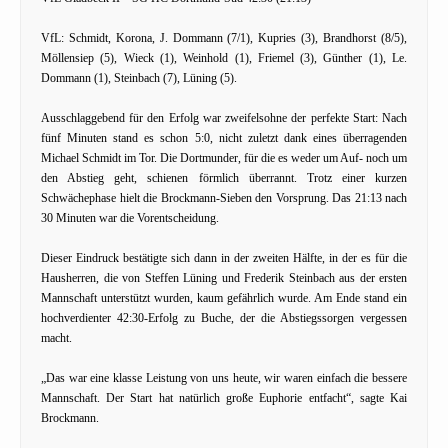
VfL: Schmidt, Korona, J. Dommann (7/1), Kupries (3), Brandhorst (8/5),
Möllensiep (5), Wieck (1), Weinhold (1), Friemel (3), Günther (1), Le.
Dommann (1), Steinbach (7), Lüning (5).
Ausschlaggebend für den Erfolg war zweifelsohne der perfekte Start: Nach
fünf Minuten stand es schon 5:0, nicht zuletzt dank eines überragenden
Michael Schmidt im Tor. Die Dortmunder, für die es weder um Auf- noch um
den Abstieg geht, schienen förmlich überrannt. Trotz einer kurzen
Schwächephase hielt die Brockmann-Sieben den Vorsprung. Das 21:13 nach
30 Minuten war die Vorentscheidung.
Dieser Eindruck bestätigte sich dann in der zweiten Hälfte, in der es für die
Hausherren, die von Steffen Lüning und Frederik Steinbach aus der ersten
Mannschaft unterstützt wurden, kaum gefährlich wurde. Am Ende stand ein
hochverdienter 42:30-Erfolg zu Buche, der die Abstiegssorgen vergessen
macht.
„Das war eine klasse Leistung von uns heute, wir waren einfach die bessere
Mannschaft. Der Start hat natürlich große Euphorie entfacht“, sagte Kai
Brockmann.