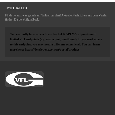
TWITTER-FEED
Finde heraus, was gerade auf Twitter passiert! Aktuelle Nachrichten aus dem Verein
findest Du bei #vflgladbeck:
You currently have access to a subset of X API V2 endpoints and
limited v1.1 endpoints (e.g. media post, oauth) only. If you need access
to this endpoint, you may need a different access level. You can learn
more here: https://developer.x.com/en/portal/product