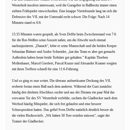
Westerholt insofern interessant, weil die Gastgeber in Ballbesitz immer einen
siebten Feldspieler einwechselten. Eine knappe Viertelstunde lang tat sich die
Defensive des VfL mit der Unterzahl recht schwer. Die Folge: Nach 14
Minuten stand es 6:6.
15:35 Minuten waren gespielt, als Sven Deffte beim Zwischenstand von 7:6
für die Rot-Weißen seine Auszeit nahm, um die Abwehr noch einmal
nachzujustieren. „Danach“, lobte er seine Mannschaft und die beiden Keeper
Sebastian Büttner und Andor Schneider, „hat das Team es aber gut gemacht.
Außerdem haben heute beide Torhüter gut gehalten.“ Kapitän Thorben
Mollenhauer, Marcel Giesbert, Pascal Kunze und Alexander Kramer sorgten
mit ihren Treffern schnell für eine 11:6-Führung.
Und so ging es nun weiter. Die überaus aufmerksame Deckung des VfL
eroberte fortan einen Ball nach dem anderen. Während der Gast zunächst
häufig den direkten Abschluss suchte und aus der Distanz ein paar Mal das
verwaiste Tor des SV Westerholt verfehlte, suchten die Gladbecker nach dem
Wechsel häufig Mitspieler, die sich frei gelaufen und eine bessere
Schussposition hatten. Das gefiel Sven Deffte natürlich deutlich besser als
die vielen Risikowürfe. „Wir hätten 50 Tore erzielen müssen“, sagte der
Trainer der Gladbecker.