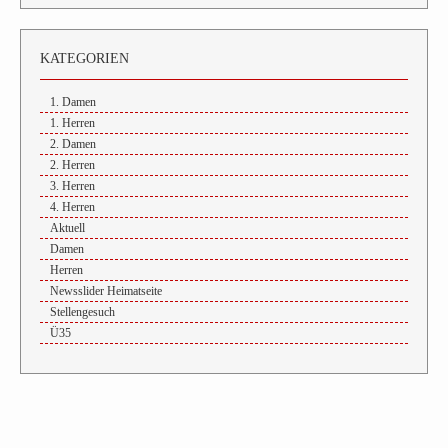
KATEGORIEN
1. Damen
1. Herren
2. Damen
2. Herren
3. Herren
4. Herren
Aktuell
Damen
Herren
Newsslider Heimatseite
Stellengesuch
Ü35