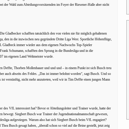
 bei der Wahl zum Abteilungsvorsitzenden im Foyer der Riesener-Halle aber nicht
Die Gladbecker schafften tatsächlich den von vielen nie für möglich gehaltenen
iga, den in die inzwischen neu gegründete Dritte Liga West. Sportliche Höhenflüge,
 VfL Gladbeck immer wieder aus dem eigenen Nachwuchs Top-Spieler
 Frank Schumann, schafften den Sprung in die Bundesliga und in die
07 im eigenen Land Weltmeister wurde.
Deffte, Thorben Mollenhauer und und und – in einem Punkt ist sich Busch treu
, aber auch abseits des Feldes. „Das ist immer belohnt worden“, sagt Busch. Und so
Es ist vernünftig, nicht mehr anzutreten, weil wir in Tim Deffte einen jungen Mann
r des VfL interessiert hat? Bevor er Abteilungsleiter und Trainer wurde, hatte der
en bewegt. Siegbert Busch war Trainer der Jugendnationalmannschaft gewesen,
esliga aufgestiegen. Warum also hat sich Siegbert Busch beim VfL engagiert?
Thea Busch gesagt haben, „überall schon so viel auf die Beine gestellt, jetzt zeig