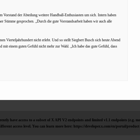
im Vorstand der Abteilung weitere Handball-Enthusiasten um sich. Intern haben
ner Stimme gesprochen. „Durch die gute Vorstandsarbeit haben wir auch alle
en Vierteljahrhundert nicht erlebt. Und so stellt Siegbert Busch sich heute Abend
nd mit einem guten Gefühl nicht mehr zur Wahl. „Ich habe das gute Gefühl, dass
ently have access to a subset of X API V2 endpoints and limited v1.1 endpoints (e.g. me
ifferent access level. You can learn more here: https://developer.x.com/en/portal/product