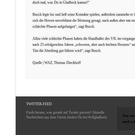
doch mal, was Du in Gladbeck kannst!“
Busch legte los und ließ seine Kontakte spielen, außerdem sammelte er 
sich die Herren unverblümt die Meinung gesagt, nach außen aber mit ei
schlechte Phasen aufgefangen“, sagt Busch.
Allzu viele schlechte Phasen haben die Handballer des VfL im vergangen
nach 25 erfolgreichen Jahren „schweren, aber auch leichten Herzens“ u
Tim die Abteilung gut führen wird“, sagt Busch.
Quelle | WAZ, Thomas Dieckhoff
TWITTER-FEED
Finde heraus, was gerade auf Twitter passiert! Aktuelle
You curr
Nachrichten aus dem Verein findest Du bei #vflgladbeck:
need a d