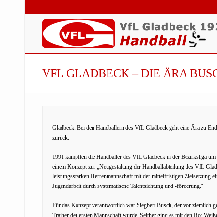
VFL GLADBECK – DIE ÄRA BU
Gladbeck. Bei den Handballern des VfL Gladbeck geht eine Ära zu Ende: 
zurück.
1991 kämpften die Handballer des VfL Gladbeck in der Bezirksliga um 
einem Konzept zur „Neugestaltung der Handballabteilung des VfL Gladbe
leistungsstarken Herrenmannschaft mit der mittelfristigen Zielsetzung e
Jugendarbeit durch systematische Talentsichtung und -förderung.“
Für das Konzept verantwortlich war Siegbert Busch, der vor ziemlich 
Trainer der ersten Mannschaft wurde. Seither ging es mit den Rot-Weiß