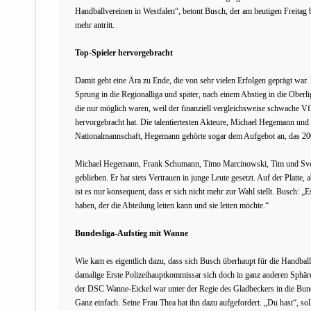
Handballvereinen in Westfalen“, betont Busch, der am heutigen Freitag
mehr antritt.
Top-Spieler hervorgebracht
Damit geht eine Ära zu Ende, die von sehr vielen Erfolgen geprägt war. 
Sprung in die Regionalliga und später, nach einem Abstieg in die Oberl
die nur möglich waren, weil der finanziell vergleichsweise schwache
hervorgebracht hat. Die talentiertesten Akteure, Michael Hegemann und
Nationalmannschaft, Hegemann gehörte sogar dem Aufgebot an, das 20
Michael Hegemann, Frank Schumann, Timo Marcinowski, Tim und Sven 
geblieben. Er hat stets Vertrauen in junge Leute gesetzt. Auf der Platte
ist es nur konsequent, dass er sich nicht mehr zur Wahl stellt. Busch: „
haben, der die Abteilung leiten kann und sie leiten möchte.“
Bundesliga-Aufstieg mit Wanne
Wie kam es eigentlich dazu, dass sich Busch überhaupt für die Handballe
damalige Erste Polizeihauptkommissar sich doch in ganz anderen Sphär
der DSC Wanne-Eickel war unter der Regie des Gladbeckers in die Bund
Ganz einfach. Seine Frau Thea hat ihn dazu aufgefordert. „Du hast“, soll 