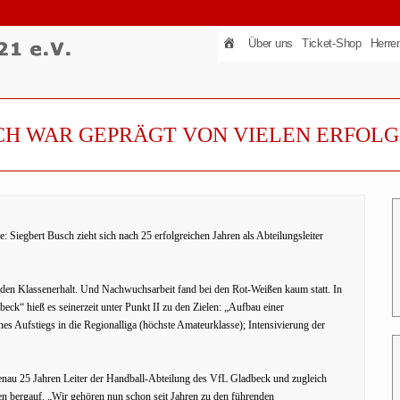
Über uns
Ticket-Shop
Herre
SCH WAR GEPRÄGT VON VIELEN ERFOL
Siegbert Busch zieht sich nach 25 erfolgreichen Jahren als Abteilungsleiter
den Klassenerhalt. Und Nachwuchsarbeit fand bei den Rot-Weißen kaum statt. In
ck“ hieß es seinerzeit unter Punkt II zu den Zielen: „Aufbau einer
ines Aufstiegs in die Regionalliga (höchste Amateurklasse); Intensivierung der
genau 25 Jahren Leiter der Handball-Abteilung des VfL Gladbeck und zugleich
en bergauf. „Wir gehören nun schon seit Jahren zu den führenden