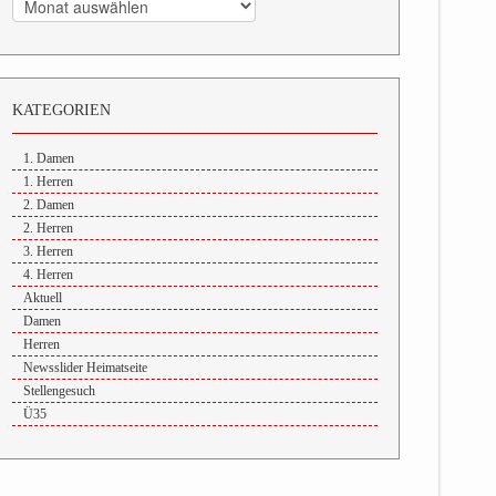
KATEGORIEN
1. Damen
1. Herren
2. Damen
2. Herren
3. Herren
4. Herren
Aktuell
Damen
Herren
Newsslider Heimatseite
Stellengesuch
Ü35