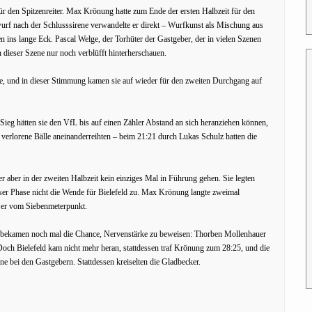
ür den Spitzenreiter. Max Krönung hatte zum Ende der ersten Halbzeit für den
urf nach der Schlusssirene verwandelte er direkt – Wurfkunst als Mischung aus
 ins lange Eck. Pascal Welge, der Torhüter der Gastgeber, der in vielen Szenen
 dieser Szene nur noch verblüfft hinterherschauen.
ne, und in dieser Stimmung kamen sie auf wieder für den zweiten Durchgang auf
ieg hätten sie den VfL bis auf einen Zähler Abstand an sich heranziehen können,
d verlorene Bälle aneinanderreihten – beim 21:21 durch Lukas Schulz hatten die
er aber in der zweiten Halbzeit kein einziges Mal in Führung gehen. Sie legten
eser Phase nicht die Wende für Bielefeld zu. Max Krönung langte zweimal
af er vom Siebenmeterpunkt.
er bekamen noch mal die Chance, Nervenstärke zu beweisen: Thorben Mollenhauer
 Doch Bielefeld kam nicht mehr heran, stattdessen traf Krönung zum 28:25, und die
une bei den Gastgebern. Stattdessen kreiselten die Gladbecker.