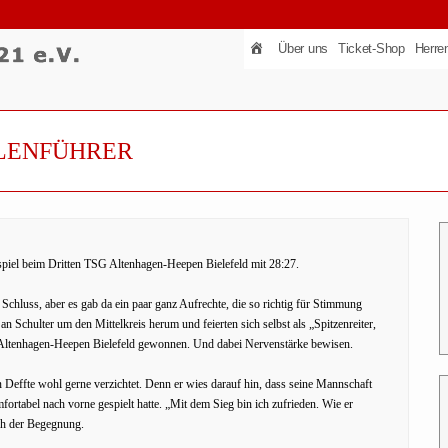
Über uns
Ticket-Shop
Herre
LLENFÜHRER
piel beim Dritten TSG Altenhagen-Heepen Bielefeld mit 28:27.
chluss, aber es gab da ein paar ganz Aufrechte, die so richtig für Stimmung
n Schulter um den Mittelkreis herum und feierten sich selbst als „Spitzenreiter,
SG Altenhagen-Heepen Bielefeld gewonnen. Und dabei Nervenstärke bewisen.
n Deffte wohl gerne verzichtet. Denn er wies darauf hin, dass seine Mannschaft
ortabel nach vorne gespielt hatte. „Mit dem Sieg bin ich zufrieden. Wie er
ch der Begegnung.