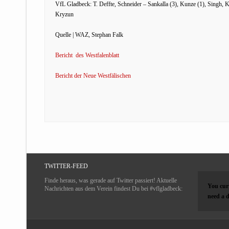
VfL Gladbeck: T. Deffte, Schneider – Sankalla (3), Kunze (1), Singh, Kr
Kryzun
Quelle | WAZ, Stephan Falk
Bericht des Westfalenblatt
Bericht der Neue Westfälischen
TWITTER-FEED
Finde heraus, was gerade auf Twitter passiert! Aktuelle
You curr
Nachrichten aus dem Verein findest Du bei #vflgladbeck:
need a d