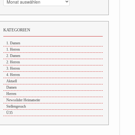
KATEGORIEN
1. Damen
1. Herren
2. Damen
2. Herren
3. Herren
4. Herren
Aktuell
Damen
Herren
Newsslider Heimatseite
Stellengesuch
Ü35