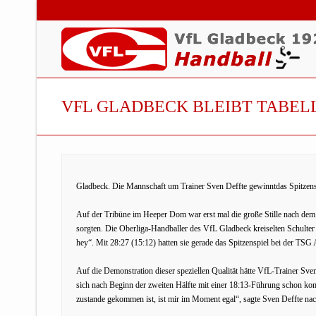
VFL GLADBECK BLEIBT TABE
Gladbeck. Die Mannschaft um Trainer Sven Deffte gewinntdas Spitzens
Auf der Tribüne im Heeper Dom war erst mal die große Stille nach dem S
sorgten. Die Oberliga-Handballer des VfL Gladbeck kreiselten Schulter a
hey“. Mit 28:27 (15:12) hatten sie gerade das Spitzenspiel bei der T
Auf die Demonstration dieser speziellen Qualität hätte VfL-Trainer Sve
sich nach Beginn der zweiten Hälfte mit einer 18:13-Führung schon komf
zustande gekommen ist, ist mir im Moment egal“, sagte Sven Deffte na