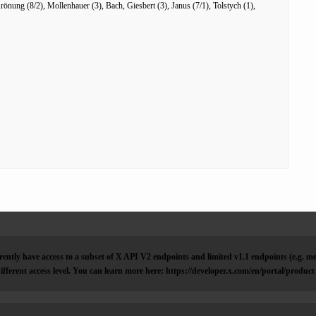
önung (8/2), Mollenhauer (3), Bach, Giesbert (3), Janus (7/1), Tolstych (1),
ently have access to a subset of X API V2 endpoints and limited v1.1 endpoints (e.g. me
ifferent access level. You can learn more here: https://developer.x.com/en/portal/product