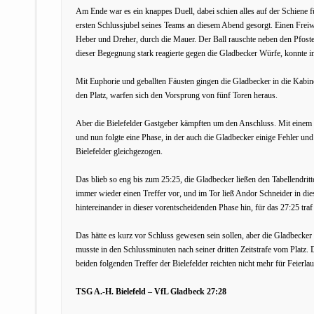
Am Ende war es ein knappes Duell, dabei schien alles auf der Schiene f
ersten Schlussjubel seines Teams an diesem Abend gesorgt. Einen Freiw
Heber und Dreher, durch die Mauer. Der Ball rauschte neben den Pfosten
dieser Begegnung stark reagierte gegen die Gladbecker Würfe, konnte in
Mit Euphorie und geballten Fäusten gingen die Gladbecker in die Kabi
den Platz, warfen sich den Vorsprung von fünf Toren heraus.
Aber die Bielefelder Gastgeber kämpften um den Anschluss. Mit einem S
und nun folgte eine Phase, in der auch die Gladbecker einige Fehler un
Bielefelder gleichgezogen.
Das blieb so eng bis zum 25:25, die Gladbecker ließen den Tabellendritt
immer wieder einen Treffer vor, und im Tor ließ Andor Schneider in di
hintereinander in dieser vorentscheidenden Phase hin, für das 27:25 tr
Das hätte es kurz vor Schluss gewesen sein sollen, aber die Gladbeck
musste in den Schlussminuten nach seiner dritten Zeitstrafe vom Platz.
beiden folgenden Treffer der Bielefelder reichten nicht mehr für Feierla
TSG A.-H. Bielefeld – VfL Gladbeck 27:28