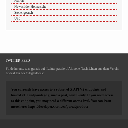
Herren
Newsslider Heimatseite
Stellengesuch
Ü35
TWITTER-FEED
Finde heraus, was gerade auf Twitter passiert! Aktuelle Nachrichten aus dem Verein
findest Du bei #vflgladbeck:
You currently have access to a subset of X API V2 endpoints and
limited v1.1 endpoints (e.g. media post, oauth) only. If you need access
to this endpoint, you may need a different access level. You can learn
more here: https://developer.x.com/en/portal/product