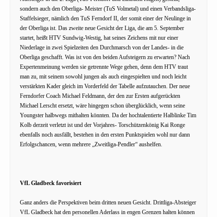
sondern auch den Oberliga- Meister (TuS Volmetal) und einen Verbandsliga-
Staffelsieger, nämlich den TuS Ferndorf II, der somit einer der Neulinge in
der Oberliga ist. Das zweite neue Gesicht der Liga, die am 5. September
startet, heißt HTV Sundwig-Westig, hat seines Zeichens mit nur einer
Niederlage in zwei Spielzeiten den Durchmarsch von der Landes- in die
Oberliga geschafft. Was ist von den beiden Aufsteigern zu erwarten? Nach
Expertenmeinung werden sie getrennte Wege gehen, denn dem HTV traut
man zu, mit seinem sowohl jungen als auch eingespielten und noch leicht
verstärkten Kader gleich im Vorderfeld der Tabelle aufzutauchen. Der neue
Ferndorfer Coach Michael Feldmann, der den zur Ersten aufgerückten
Michael Lerscht ersetzt, wäre hingegen schon überglücklich, wenn seine
Youngster halbwegs mithalten könnten. Da der hochtalentierte Halblinke Tim
Kolb derzeit verletzt ist und der Vorjahres- Torschützenkönig Kai Ronge
ebenfalls noch ausfällt, bestehen in den ersten Punktspielen wohl nur dann
Erfolgschancen, wenn mehrere „Zweitliga-Pendler“ aushelfen.
VfL Gladbeck favorisiert
Ganz anders die Perspektiven beim dritten neuen Gesicht. Drittliga-Absteiger
VfL Gladbeck hat den personellen Aderlass in engen Grenzen halten können