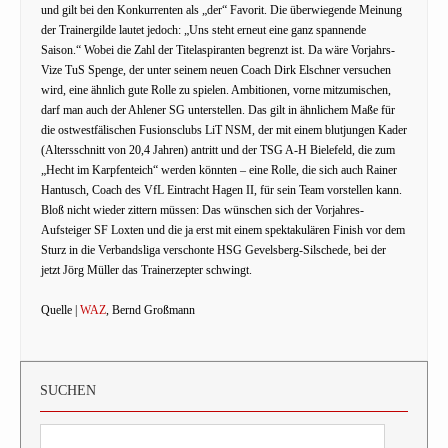
und gilt bei den Konkurrenten als „der“ Favorit. Die überwiegende Meinung
der Trainergilde lautet jedoch: „Uns steht erneut eine ganz spannende
Saison.“ Wobei die Zahl der Titelaspiranten begrenzt ist. Da wäre Vorjahrs-
Vize TuS Spenge, der unter seinem neuen Coach Dirk Elschner versuchen
wird, eine ähnlich gute Rolle zu spielen. Ambitionen, vorne mitzumischen,
darf man auch der Ahlener SG unterstellen. Das gilt in ähnlichem Maße für
die ostwestfälischen Fusionsclubs LiT NSM, der mit einem blutjungen Kader
(Altersschnitt von 20,4 Jahren) antritt und der TSG A-H Bielefeld, die zum
„Hecht im Karpfenteich“ werden könnten – eine Rolle, die sich auch Rainer
Hantusch, Coach des VfL Eintracht Hagen II, für sein Team vorstellen kann.
Bloß nicht wieder zittern müssen: Das wünschen sich der Vorjahres-
Aufsteiger SF Loxten und die ja erst mit einem spektakulären Finish vor dem
Sturz in die Verbandsliga verschonte HSG Gevelsberg-Silschede, bei der
jetzt Jörg Müller das Trainerzepter schwingt.
Quelle |
WAZ
, Bernd Großmann
SUCHEN