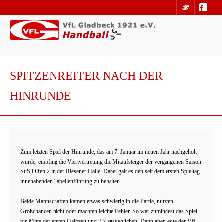
SPITZENREITER NACH DER
HINRUNDE
Zum letzten Spiel der Hinrunde, das am 7. Januar im neuen Jahr nachgeholt
wurde, empfing die Viertvertretung die Mitaufsteiger der vergangenen Saison
SuS Olfen 2 in der Riesener Halle. Dabei galt es den seit dem ersten Spieltag
innehabenden Tabellenführung zu behalten.
Beide Mannschaften kamen etwas schwierig in die Partie, nutzten
Großchancen nicht oder machten leichte Fehler. So war zumindest das Spiel
bis Mitte der ersten Halbzeit und 7:7 ausgeglichen. Dann aber legte der VfL