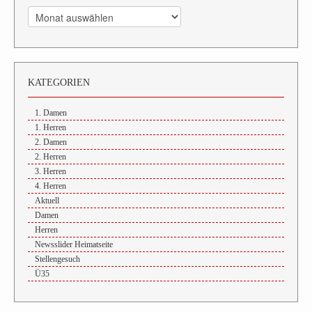
Archiv
KATEGORIEN
1. Damen
1. Herren
2. Damen
2. Herren
3. Herren
4. Herren
Aktuell
Damen
Herren
Newsslider Heimatseite
Stellengesuch
Ü35