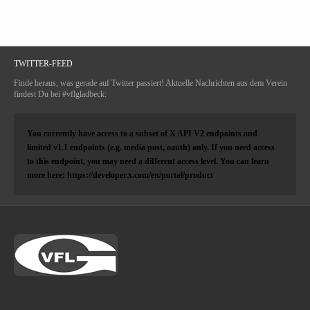
TWITTER-FEED
Finde heraus, was gerade auf Twitter passiert! Aktuelle Nachrichten aus dem Verein
findest Du bei #vflgladbeck:
You currently have access to a subset of X API V2 endpoints and
limited v1.1 endpoints (e.g. media post, oauth) only. If you need access
to this endpoint, you may need a different access level. You can learn
more here: https://developer.x.com/en/portal/product