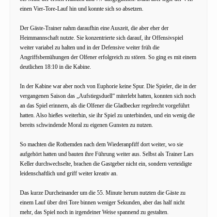
einen Vier-Tore-Lauf hin und konnte sich so absetzen.
Der Gäste-Trainer nahm daraufhin eine Auszeit, die aber eher der
Heimmannschaft nutzte. Sie konzentrierte sich darauf, ihr Offensivspiel
weiter variabel zu halten und in der Defensive weiter früh die
Angriffsbemühungen der Olfener erfolgreich zu stören. So ging es mit einem
deutlichen 18:10 in die Kabine.
In der Kabine war aber noch von Euphorie keine Spur. Die Spieler, die in der
vergangenen Saison das „Aufstiegsduell“ miterlebt hatten, konnten sich noch
an das Spiel erinnern, als die Olfener die Gladbecker regelrecht vorgeführt
hatten. Also hießes weiterhin, sie ihr Spiel zu unterbinden, und ein wenig die
bereits schwindende Moral zu eigenen Gunsten zu nutzen.
So machten die Rothemden nach dem Wiederanpfiff dort weiter, wo sie
aufgehört hatten und bauten ihre Führung weiter aus. Selbst als Trainer Lars
Keller durchwechselte, brachen die Gastgeber nicht ein, sondern verteidigte
leidenschaftlich und griff weiter kreativ an.
Das kurze Durcheinander um die 55. Minute herum nutzten die Gäste zu
einem Lauf über drei Tore binnen weniger Sekunden, aber das half nicht
mehr, das Spiel noch in irgendeiner Weise spannend zu gestalten.