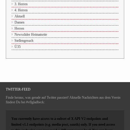
3. Herren
4. Herren
Aktuell
Damen
Herren
Newsslider Heimatseite
Stellengesuch
Ü35
TWITTER-FEED
Finde heraus, was gerade auf Twitter passiert! Aktuelle Nachrichten aus dem Verein
findest Du bei #vflgladbeck:
You currently have access to a subset of X API V2 endpoints and
limited v1.1 endpoints (e.g. media post, oauth) only. If you need access