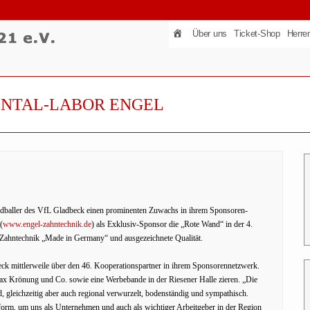
Über uns
Ticket-Shop
Herre
ENTAL-LABOR ENGEL
andballer des VfL Gladbeck einen prominenten Zuwachs in ihrem Sponsoren-
(
www.engel-zahntechnik.de
) als Exklusiv-Sponsor die „Rote Wand“ in der 4.
e Zahntechnik „Made in Germany“ und ausgezeichnete Qualität.
ck mittlerweile über den 46. Kooperationspartner in ihrem Sponsorennetzwerk.
x Krönung und Co. sowie eine Werbebande in der Riesener Halle zieren. „Die
, gleichzeitig aber auch regional verwurzelt, bodenständig und sympathisch.
lattform, um uns als Unternehmen und auch als wichtiger Arbeitgeber in der Region