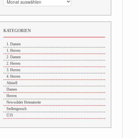
KATEGORIEN
1. Damen
1. Herren
2. Damen
2. Herren
3. Herren
4. Herren
Aktuell
Damen
Herren
Newsslider Heimatseite
Stellengesuch
Ü35