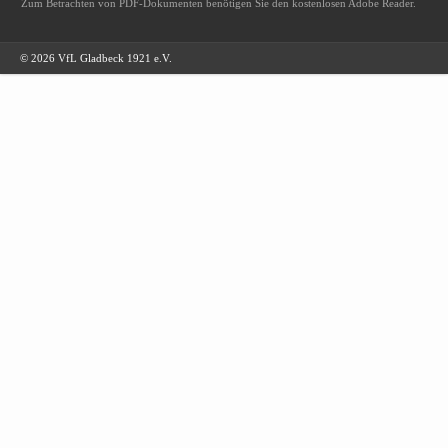
Zum Betrachten von PDF-Dokumenten benötigen Sie den kostenlosen Adobe Reader.
© 2026 VfL Gladbeck 1921 e.V.