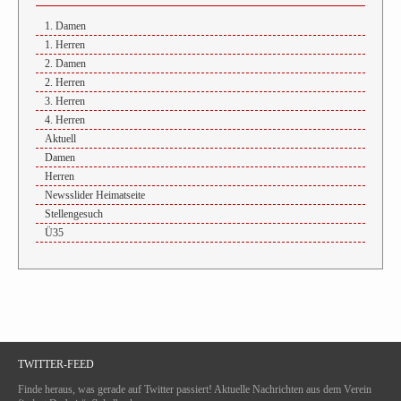
1. Damen
1. Herren
2. Damen
2. Herren
3. Herren
4. Herren
Aktuell
Damen
Herren
Newsslider Heimatseite
Stellengesuch
Ü35
TWITTER-FEED
Finde heraus, was gerade auf Twitter passiert! Aktuelle Nachrichten aus dem Verein