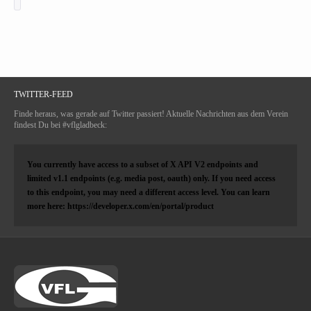
TWITTER-FEED
Finde heraus, was gerade auf Twitter passiert! Aktuelle Nachrichten aus dem Verein
findest Du bei #vflgladbeck:
You currently have access to a subset of X API V2 endpoints and
limited v1.1 endpoints (e.g. media post, oauth) only. If you need access
to this endpoint, you may need a different access level. You can learn
more here: https://developer.x.com/en/portal/product