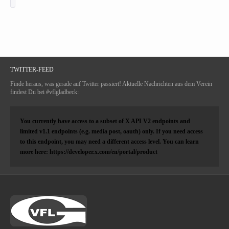
TWITTER-FEED
Finde heraus, was gerade auf Twitter passiert! Aktuelle Nachrichten aus dem Verein
findest Du bei #vflgladbeck:
You currently have access to a subset of X API V2 endpoints and
limited v1.1 endpoints (e.g. media post, oauth) only. If you need access
to this endpoint, you may need a different access level. You can learn
more here: https://developer.x.com/en/portal/product