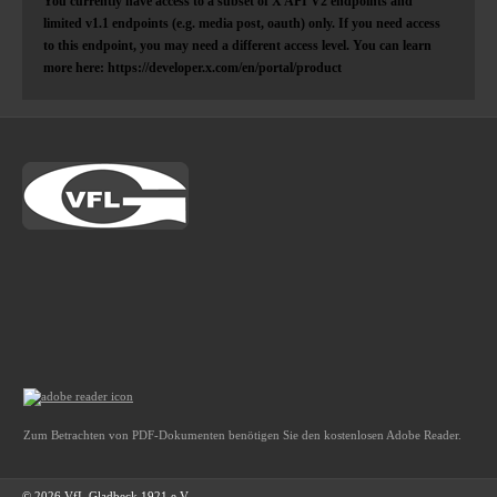
You currently have access to a subset of X API V2 endpoints and
limited v1.1 endpoints (e.g. media post, oauth) only. If you need access
to this endpoint, you may need a different access level. You can learn
more here: https://developer.x.com/en/portal/product
Zum Betrachten von PDF-Dokumenten benötigen Sie den kostenlosen Adobe Reader.
© 2026 VfL Gladbeck 1921 e.V.