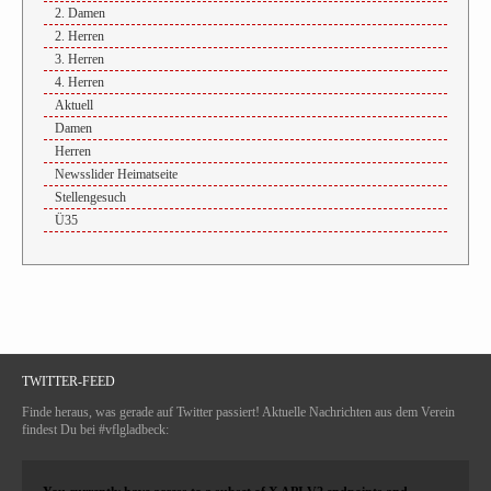
2. Damen
2. Herren
3. Herren
4. Herren
Aktuell
Damen
Herren
Newsslider Heimatseite
Stellengesuch
Ü35
TWITTER-FEED
Finde heraus, was gerade auf Twitter passiert! Aktuelle Nachrichten aus dem Verein
findest Du bei #vflgladbeck: