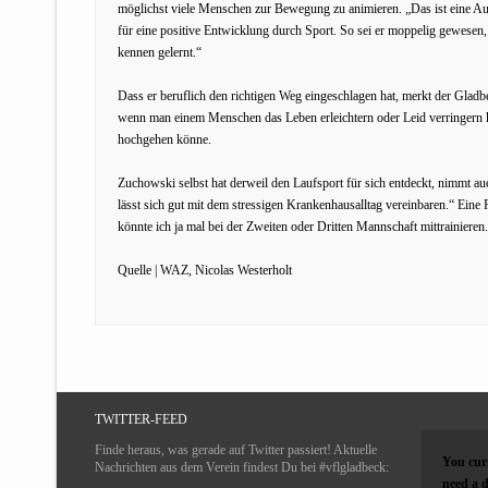
möglichst viele Menschen zur Bewegung zu animieren. „Das ist eine Aufga
für eine positive Entwicklung durch Sport. So sei er moppelig gewese
kennen gelernt.“
Dass er beruflich den richtigen Weg eingeschlagen hat, merkt der Gladb
wenn man einem Menschen das Leben erleichtern oder Leid verringern 
hochgehen könne.
Zuchowski selbst hat derweil den Laufsport für sich entdeckt, nimmt a
lässt sich gut mit dem stressigen Krankenhausalltag vereinbaren.“ Eine
könnte ich ja mal bei der Zweiten oder Dritten Mannschaft mittrainieren
Quelle | WAZ, Nicolas Westerholt
TWITTER-FEED
Finde heraus, was gerade auf Twitter passiert! Aktuelle
You curr
Nachrichten aus dem Verein findest Du bei #vflgladbeck:
need a d