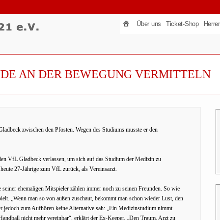
Über uns
Ticket-Shop
Herre
UDE AN DER BEWEGUNG VERMITTELN
 Gladbeck zwischen den Pfosten. Wegen des Studiums musste er den
en VfL Gladbeck verlassen, um sich auf das Studium der Medizin zu
er heute 27-Jährige zum VfL zurück, als Vereinsarzt.
le seiner ehemaligen Mitspieler zählen immer noch zu seinen Freunden. So wie
spielt. „Wenn man so von außen zuschaut, bekommt man schon wieder Lust, den
der jedoch zum Aufhören keine Alternative sah: „Ein Medizinstudium nimmt
andball nicht mehr vereinbar“, erklärt der Ex-Keeper. „Den Traum, Arzt zu