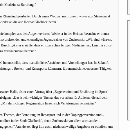
Job, Medizin ist Berufung.“
d im Rheinland gearbeitet. Durch einen Wechsel nach Essen, wo er nun Stationsarzt
 wieder an die alte Heimat Gladbeck heran.
e komplett aus den Augen verloren. Weilte er in der Heimat, besuchte er immer
reinsvorsitzenden und ehemaligen Jugendtrainer von Zuchowski. „Wir sind während
usch. „Als er erzählte, dass er inzwischen fertiger Mediziner sei, kam mir sofort
s vertrauensvoll betreut.“
ll herausstellte, dass man ähnliche Ansichten und Vorstellungen hat. In Zukunft
istungs-, Breiten- und Rehasports kümmern. Ehrenamtlich neben seiner Tätigkeit
esener-Halle, als er einen Vortrag über „Regeneration und Ernährung im Sport“
rfolgten. „Das ist ein wichtiges Thema, das vor allem für Athleten, die auf dem
. „Mit der richtigen Regeneration lassen sich Verletzungen vermeiden.“
hen Themen, der Betreuung im Rehasport und in der Dopingprävention und -
undheit in der Stadt Gladbeck“, denkt Zuchowski vor allem auch an den
rung gehen.“ Am Herzen liegt ihm auch, niederschwellige Angebote zu schaffen, um