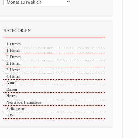
KATEGORIEN
1. Damen
1. Herren
2. Damen
2. Herren
3. Herren
4. Herren
Aktuell
Damen
Herren
Newsslider Heimatseite
Stellengesuch
Ü35