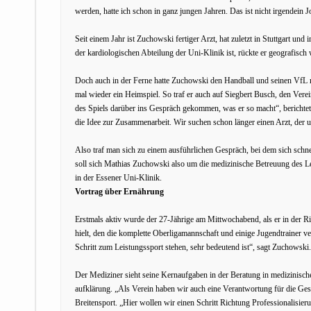
werden, hatte ich schon in ganz jungen Jahren. Das ist nicht irgendein 
Seit einem Jahr ist Zuchowski fertiger Arzt, hat zuletzt in Stuttgart un
der kardiologischen Abteilung der Uni-Klinik ist, rückte er geografisch
Doch auch in der Ferne hatte Zuchowski den Handball und seinen VfL ni
mal wieder ein Heimspiel. So traf er auch auf Siegbert Busch, den Ve
des Spiels darüber ins Gespräch gekommen, was er so macht“, berichtet B
die Idee zur Zusammenarbeit. Wir suchen schon länger einen Arzt, der un
Also traf man sich zu einem ausführlichen Gespräch, bei dem sich schne
soll sich Mathias Zuchowski also um die medizinische Betreuung des Le
in der Essener Uni-Klinik.
Vortrag über Ernährung
Erstmals aktiv wurde der 27-Jährige am Mittwochabend, als er in der Ri
hielt, den die komplette Oberligamannschaft und einige Jugendtrainer ve
Schritt zum Leistungssport stehen, sehr bedeutend ist“, sagt Zuchowski
Der Mediziner sieht seine Kernaufgaben in der Beratung in medizinisc
aufklärung. „Als Verein haben wir auch eine Verantwortung für die Ges
Breitensport. „Hier wollen wir einen Schritt Richtung Professionalisie