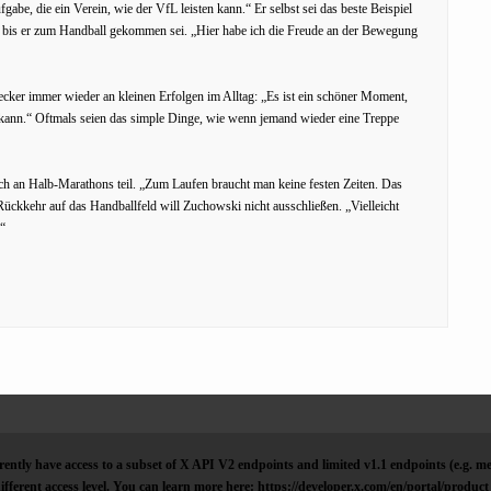
be, die ein Verein, wie der VfL leisten kann.“ Er selbst sei das beste Beispiel
n, bis er zum Handball gekommen sei. „Hier habe ich die Freude an der Bewegung
ecker immer wieder an kleinen Erfolgen im Alltag: „Es ist ein schöner Moment,
kann.“ Oftmals seien das simple Dinge, wie wenn jemand wieder eine Treppe
uch an Halb-Marathons teil. „Zum Laufen braucht man keine festen Zeiten. Das
 Rückkehr auf das Handballfeld will Zuchowski nicht ausschließen. „Vielleicht
.“
ently have access to a subset of X API V2 endpoints and limited v1.1 endpoints (e.g. me
ifferent access level. You can learn more here: https://developer.x.com/en/portal/product