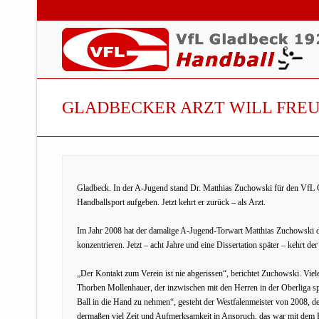
GLADBECKER ARZT WILL FRE
Gladbeck. In der A-Jugend stand Dr. Matthias Zuchowski für den VfL
Handballsport aufgeben. Jetzt kehrt er zurück – als Arzt.
Im Jahr 2008 hat der damalige A-Jugend-Torwart Matthias Zuchowski d
konzentrieren. Jetzt – acht Jahre und eine Dissertation später – kehrt d
„Der Kontakt zum Verein ist nie abgerissen“, berichtet Zuchowski. Vie
Thorben Mollenhauer, der inzwischen mit den Herren in der Oberliga 
Ball in die Hand zu nehmen“, gesteht der Westfalenmeister von 2008, 
dermaßen viel Zeit und Aufmerksamkeit in Anspruch, das war mit dem H