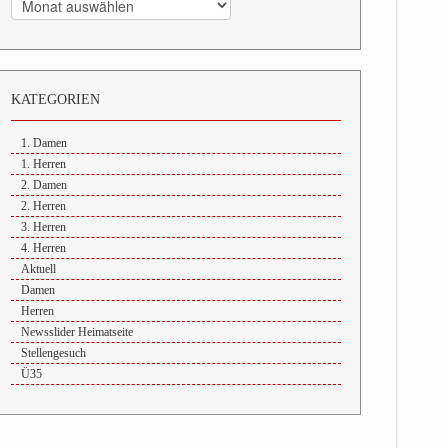
KATEGORIEN
1. Damen
1. Herren
2. Damen
2. Herren
3. Herren
4. Herren
Aktuell
Damen
Herren
Newsslider Heimatseite
Stellengesuch
Ü35