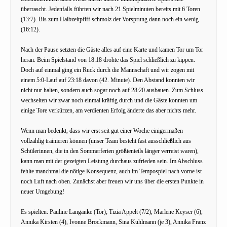
überrascht. Jedenfalls führten wir nach 21 Spielminuten bereits mit 6 Toren
(13:7). Bis zum Halbzeitpfiff schmolz der Vorsprung dann noch ein wenig
(16:12).
Nach der Pause setzten die Gäste alles auf eine Karte und kamen Tor um Tor
heran. Beim Spielstand von 18:18 drohte das Spiel schließlich zu kippen.
Doch auf einmal ging ein Ruck durch die Mannschaft und wir zogen mit
einem 5:0-Lauf auf 23:18 davon (42. Minute). Den Abstand konnten wir
nicht nur halten, sondern auch sogar noch auf 28:20 ausbauen. Zum Schluss
wechselten wir zwar noch einmal kräftig durch und die Gäste konnten um
einige Tore verkürzen, am verdienten Erfolg änderte das aber nichts mehr.
Wenn man bedenkt, dass wir erst seit gut einer Woche einigermaßen
vollzählig trainieren können (unser Team besteht fast ausschließlich aus
Schülerinnen, die in den Sommerferien größtenteils länger verreist waren),
kann man mit der gezeigten Leistung durchaus zufrieden sein. Im Abschluss
fehlte manchmal die nötige Konsequenz, auch im Tempospiel nach vorne ist
noch Luft nach oben. Zunächst aber freuen wir uns über die ersten Punkte in
neuer Umgebung!
Es spielten: Pauline Langanke (Tor); Tizia Appelt (7/2), Marlene Keyser (6),
Annika Kirsten (4), Ivonne Brockmann, Sina Kuhlmann (je 3), Annika Franz