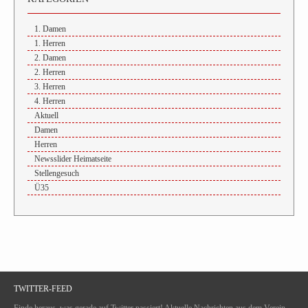
1. Damen
1. Herren
2. Damen
2. Herren
3. Herren
4. Herren
Aktuell
Damen
Herren
Newsslider Heimatseite
Stellengesuch
Ü35
TWITTER-FEED
Finde heraus, was gerade auf Twitter passiert! Aktuelle Nachrichten aus dem Verein