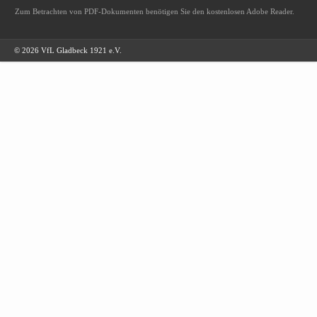
Zum Betrachten von PDF-Dokumenten benötigen Sie den kostenlosen Adobe Reader.
© 2026 VfL Gladbeck 1921 e.V.