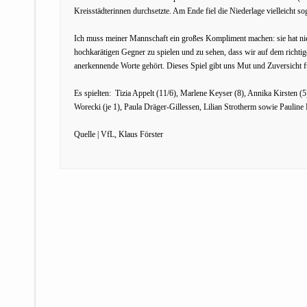
Kreisstädterinnen durchsetzte. Am Ende fiel die Niederlage vielleicht s
Ich muss meiner Mannschaft ein großes Kompliment machen: sie hat nie 
hochkarätigen Gegner zu spielen und zu sehen, dass wir auf dem rich
anerkennende Worte gehört. Dieses Spiel gibt uns Mut und Zuversicht f
Es spielten: Tizia Appelt (11/6), Marlene Keyser (8), Annika Kirsten 
Worecki (je 1), Paula Dräger-Gillessen, Lilian Strotherm sowie Paulin
Quelle | VfL, Klaus Förster