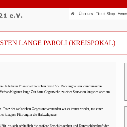
Über uns
Ticket-Shop
Herre
STEN LANGE PAROLI (KREISPOKAL)
sener-Halle beim Pokalspiel zwischen dem PSV Recklinghausen 2 und unseren
erbandsligisten lange Zeit harte Gegenwehr, zu einer Sensation langte es aber am
n. Trotz der zahlreichen Gegentore verstanden wir es immer wieder, mit einer
einer knappen Führung in die Halbzeitpause.
:28), bis sich schließlich die größere Entschlossenheit und Durchschlagskraft der