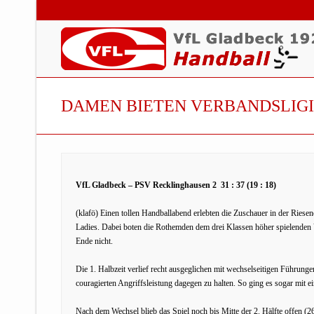
DAMEN BIETEN VERBANDSLIGI
VfL Gladbeck – PSV Recklinghausen 2 31 : 37 (19 : 18)
(klafö) Einen tollen Handballabend erlebten die Zuschauer in der Rie
Ladies. Dabei boten die Rothemden dem drei Klassen höher spielenden V
Ende nicht.
Die 1. Halbzeit verlief recht ausgeglichen mit wechselseitigen Führunge
couragierten Angriffsleistung dagegen zu halten. So ging es sogar mit 
Nach dem Wechsel blieb das Spiel noch bis Mitte der 2. Hälfte offen (26