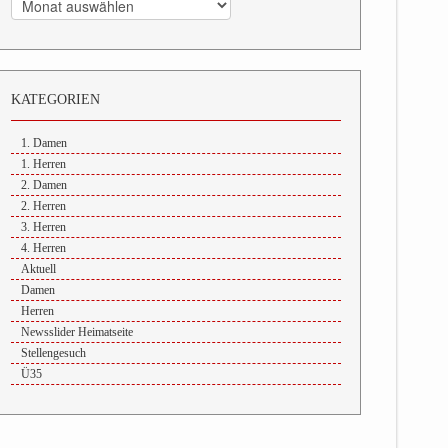
KATEGORIEN
1. Damen
1. Herren
2. Damen
2. Herren
3. Herren
4. Herren
Aktuell
Damen
Herren
Newsslider Heimatseite
Stellengesuch
Ü35