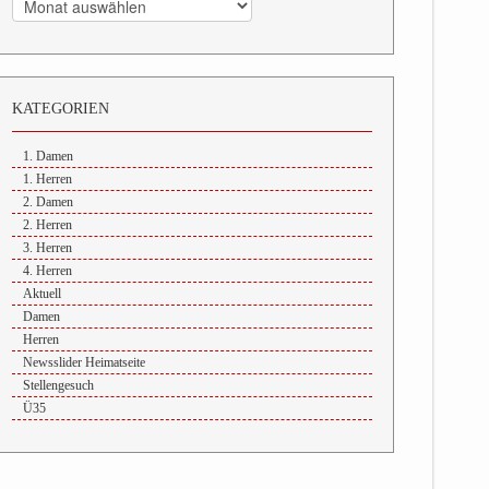
KATEGORIEN
1. Damen
1. Herren
2. Damen
2. Herren
3. Herren
4. Herren
Aktuell
Damen
Herren
Newsslider Heimatseite
Stellengesuch
Ü35