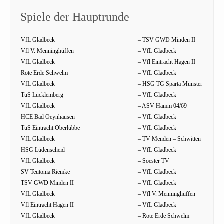
Spiele der Hauptrunde
VfL Gladbeck
– TSV GWD Minden II
Vfl V. Menninghüffen
– VfL Gladbeck
VfL Gladbeck
– Vfl Eintracht Hagen II
Rote Erde Schwelm
– VfL Gladbeck
VfL Gladbeck
– HSG TG Sparta Münster
TuS Lücklemberg
– VfL Gladbeck
VfL Gladbeck
– ASV Hamm 04/69
HCE Bad Oeynhausen
– VfL Gladbeck
TuS Eintracht Oberlübbe
– VfL Gladbeck
VfL Gladbeck
– TV Menden – Schwitten
HSG Lüdenscheid
– VfL Gladbeck
VfL Gladbeck
– Soester TV
SV Teutonia Riemke
– VfL Gladbeck
TSV GWD Minden II
– VfL Gladbeck
VfL Gladbeck
– Vfl V. Menninghüffen
Vfl Eintracht Hagen II
– VfL Gladbeck
VfL Gladbeck
– Rote Erde Schwelm