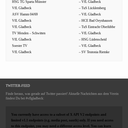
HSG TG Sparta Münster
– VfL Gladbeck
VfL Gladbeck
– TuS Lücklemberg
ASV Hamm 04/69
– VfL Gladbeck
VfL Gladbeck
– HCE Bad Oeynhausen
VfL Gladbeck
– TuS Eintracht Oberlübbe
TV Menden – Schwitten
– VfL Gladbeck
VfL Gladbeck
– HSG Lüdenscheid
Soester TV
– VfL Gladbeck
VfL Gladbeck
– SV Teutonia Riemke
TWITTER-FEED
Finde heraus, was gerade auf Twitter passiert! Aktuelle Nachrichten aus dem Verein
findest Du bei #vflgladbeck:
You currently have access to a subset of X API V2 endpoints and
limited v1.1 endpoints (e.g. media post, oauth) only. If you need access
to this endpoint, you may need a different access level. You can learn