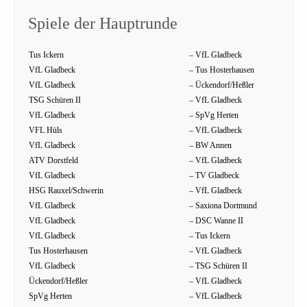
Spiele der Hauptrunde
Tus Ickern
– VfL Gladbeck
VfL Gladbeck
– Tus Hosterhausen
VfL Gladbeck
– Ückendorf/Heßler
TSG Schüren II
– VfL Gladbeck
VfL Gladbeck
– SpVg Herten
VFL Hüls
– VfL Gladbeck
VfL Gladbeck
– BW Annen
ATV Dorstfeld
– VfL Gladbeck
VfL Gladbeck
– TV Gladbeck
HSG Rauxel/Schwerin
– VfL Gladbeck
VfL Gladbeck
– Saxiona Dortmund
VfL Gladbeck
– DSC Wanne II
VfL Gladbeck
– Tus Ickern
Tus Hosterhausen
– VfL Gladbeck
VfL Gladbeck
– TSG Schüren II
Ückendorf/Heßler
– VfL Gladbeck
SpVg Herten
– VfL Gladbeck