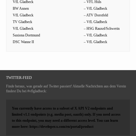
VfL Gladbeck
– VFL Hüls
BW Annen
– VfL Gladbeck
VfL Gladbeck
– ATV Dorstfeld
TV Gladbeck
– VfL Gladbeck
VfL Gladbeck
– HSG Rauxel/Schwerin
Saxiona Dortmund
– VfL Gladbeck
DSC Wanne II
– VfL Gladbeck
TWITTER-FEED
Finde heraus, was gerade auf Twitter passiert! Aktuelle Nachrichten aus dem Verein
findest Du bei #vflgladbeck:
You currently have access to a subset of X API V2 endpoints and
limited v1.1 endpoints (e.g. media post, oauth) only. If you need access
to this endpoint, you may need a different access level. You can learn
more here: https://developer.x.com/en/portal/product