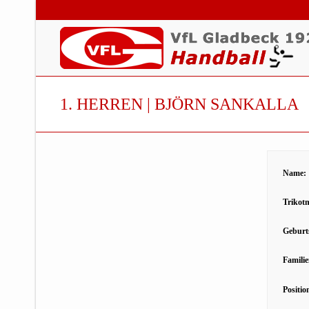
1. HERREN | BJÖRN SANKALLA
Name:
Trikot
Geburt
Famili
Positio