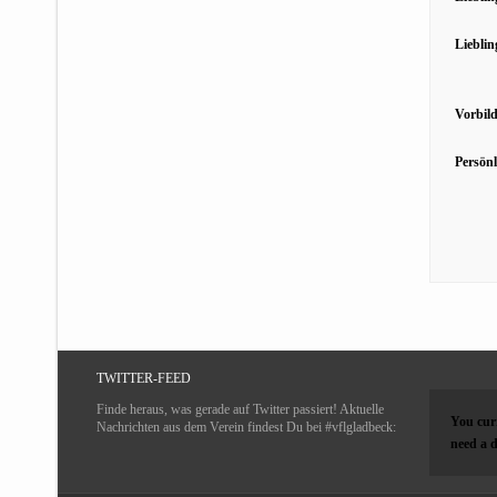
Lieblin
Vorbild
Persönl
TWITTER-FEED
Finde heraus, was gerade auf Twitter passiert! Aktuelle
You curr
Nachrichten aus dem Verein findest Du bei #vflgladbeck:
need a d