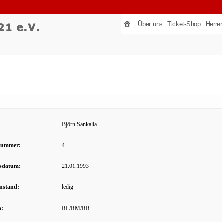
Über uns
Ticket-Shop
Herre
Björn Sankalla
nummer:
4
sdatum:
21.01.1993
enstand:
ledig
n:
RL/RM/RR