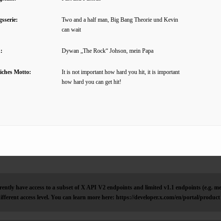
gsserie:
Two and a half man, Big Bang Theorie und Kevin
can wait
:
Dywan „The Rock“ Johson, mein Papa
iches Motto:
It is not important how hard you hit, it is important
how hard you can get hit!
ently have access to a subset of X API V2 endpoints and limited v1.1 endpoints (e.g. me
ifferent access level. You can learn more here: https://developer.x.com/en/portal/product