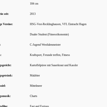
184 cm
in seit:
2013
ge Vereine:
HSG-Vest-Recklinghausen, VFL Eintracht Hagen
Dualer Student (Fitnessökonomie)
:
C-Jugend Westfalenmeister
:
Kraftsport, Freunde treffen, Fitness
gsgericht:
Kartoffelpüree mit Sauerkraut und Kassler
gsgetränk:
Malzbier
ziel:
Mittelmeer
ngsmusik:
Charts
gsfilm:
Fast and Furious