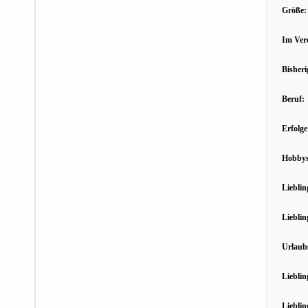
Größe:
Im Vere
Bisheri
Beruf:
Erfolge
Hobbys
Lieblin
Lieblin
Urlaubs
Liebli
Lieblin