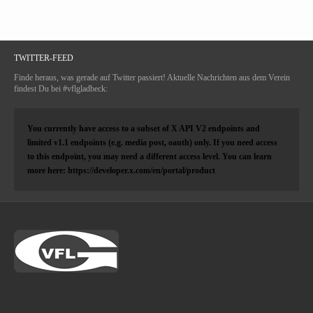
TWITTER-FEED
Finde heraus, was gerade auf Twitter passiert! Aktuelle Nachrichten aus dem Verein
findest Du bei #vflgladbeck:
You currently have access to a subset of X API V2 endpoints and
limited v1.1 endpoints (e.g. media post, oauth) only. If you need access
to this endpoint, you may need a different access level. You can learn
more here: https://developer.x.com/en/portal/product