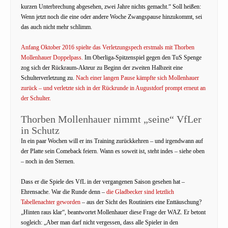
kurzen Unterbrechung abgesehen, zwei Jahre nichts gemacht.“ Soll heißen:
Wenn jetzt noch die eine oder andere Woche Zwangspause hinzukommt, sei
das auch nicht mehr schlimm.
Anfang Oktober 2016 spielte das Verletzungspech erstmals mit Thorben
Mollenhauer Doppelpass.
Im Oberliga-Spitzenspiel gegen den TuS Spenge
zog sich der Rückraum-Akteur zu Beginn der zweiten Halbzeit eine
Schulterverletzung zu.
Nach einer langen Pause kämpfte sich Mollenhauer
zurück – und verletzte sich in der Rückrunde in Augustdorf prompt erneut an
der Schulter.
Thorben Mollenhauer nimmt „seine“ VfLer
in Schutz
In ein paar Wochen will er ins Training zurückkehren – und irgendwann auf
der Platte sein Comeback feiern. Wann es soweit ist, steht indes – siehe oben
– noch in den Sternen.
Dass er die Spiele des VfL in der vergangenen Saison gesehen hat –
Ehrensache. War die Runde denn –
die Gladbecker sind letztlich
Tabellenachter geworden
– aus der Sicht des Routiniers eine Enttäuschung?
„Hinten raus klar“, beantwortet Mollenhauer diese Frage der WAZ. Er betont
sogleich: „Aber man darf nicht vergessen, dass alle Spieler in den