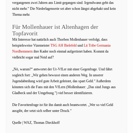
vergangenen zwei Jahren ans Limit gegangen sind. Irgendwann geht das
nicht mehr.“ Die Niederlagenserie sei aber schon längst abgehakt und kein
Thema mehr.
Für Mollenhauer ist Altenhagen der
Topfavorit
Mit Interesse hat natürlich auch Thorben Mollenhauer verfolgt, dass
beispielsweise Vizemeister
TSG AH Bielefeld
und
Lit Tribe Germania
Nordhemmern
ihre Kader noch einmal aufgerüstet haben. Kommt da
vielleicht sogar mal Neid auf?
„Nö, warum?“ antwortet der Ur-VfLer mit einer Gegenfrage. Und fährt
sogleich fort: „Wir gehen bewusst einen anderen Weg. In unserer
Jugendabteilung wird gute Arbeit geleistet, das spart Geld.“ Außerdem
könnten sich die Fans mit den VfLern (Mollenhauer: „Das sind Jungs aus
Gladbeck und der Umgebung.“) viel besser identifizieren.
Die Favoritenfrage ist für ihn damit auch beantwortet. „Wer so viel Geld
ausgibt, der setzt sich selber unter Druck.“
Quelle | WAZ, Thomas Dieckhoff