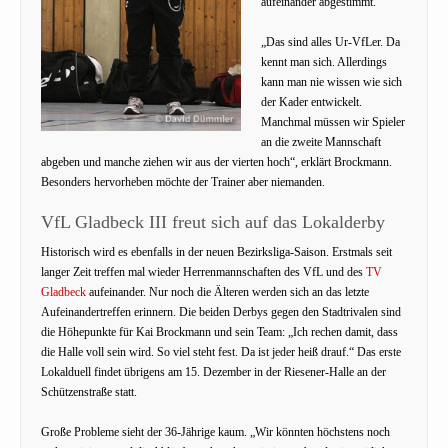
aufeinander abgestimmt.
„Das sind alles Ur-VfLer. Da
kennt man sich. Allerdings
kann man nie wissen wie sich
der Kader entwickelt.
Manchmal müssen wir Spieler
an die zweite Mannschaft
abgeben und manche ziehen wir aus der vierten hoch“, erklärt Brockmann.
Besonders hervorheben möchte der Trainer aber niemanden.
VfL Gladbeck III freut sich auf das Lokalderby
Historisch wird es ebenfalls in der neuen Bezirksliga-Saison. Erstmals seit
langer Zeit treffen mal wieder Herrenmannschaften des VfL und des
TV
Gladbeck
aufeinander. Nur noch die Älteren werden sich an das letzte
Aufeinandertreffen erinnern. Die beiden Derbys gegen den Stadtrivalen sind
die Höhepunkte für Kai Brockmann und sein Team: „Ich rechen damit, dass
die Halle voll sein wird. So viel steht fest. Da ist jeder heiß drauf.“ Das erste
Lokalduell findet übrigens am 15. Dezember in der Riesener-Halle an der
Schützenstraße statt.
Große Probleme sieht der 36-Jährige kaum. „Wir könnten höchstens noch