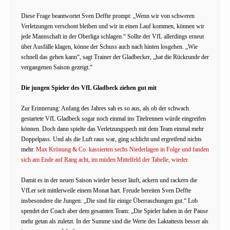
Diese Frage beantwortet Sven Deffte prompt: „Wenn wir von schweren
Verletzungen verschont bleiben und wir in einen Lauf kommen, können wir
jede Mannschaft in der Oberliga schlagen.“ Sollte der VfL allerdings erneut
über Ausfälle klagen, könne der Schuss auch nach hinten losgehen. „Wie
schnell das gehen kann“, sagt Trainer der Gladbecker, „hat die Rückrunde der
vergangenen Saison gezeigt.“
Die jungen Spieler des VfL Gladbeck ziehen gut mit
Zur Erinnerung: Anfang des Jahres sah es so aus, als ob der schwach
gestartete VfL Gladbeck sogar noch einmal ins Titelrennen würde eingreifen
können. Doch dann spielte das Verletzungspech mit dem Team einmal mehr
Doppelpass. Und als die Luft raus war, ging schlicht und ergreifend nichts
mehr.
Max Krönung & Co. kassierten sechs Niederlagen in Folge und fanden
sich am Ende auf Rang acht, im müden Mittelfeld der Tabelle, wieder.
Damit es in der neuen Saison wieder besser läuft, ackern und rackern die
VfLer seit mittlerweile einem Monat hart. Freude bereiten Sven Deffte
insbesondere die Jungen: „Die sind für einige Überraschungen gut.“ Lob
spendet der Coach aber dem gesamten Team: „Die Spieler haben in der Pause
mehr getan als zuletzt. In der Summe sind die Werte des Laktattests besser als