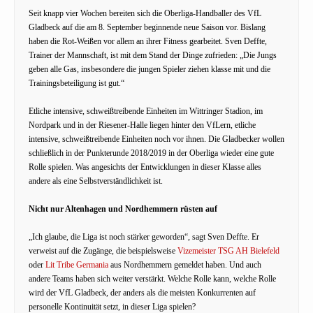
Seit knapp vier Wochen bereiten sich die Oberliga-Handballer des VfL
Gladbeck auf die am 8. September beginnende neue Saison vor. Bislang
haben die Rot-Weißen vor allem an ihrer Fitness gearbeitet. Sven Deffte,
Trainer der Mannschaft, ist mit dem Stand der Dinge zufrieden: „Die Jungs
geben alle Gas, insbesondere die jungen Spieler ziehen klasse mit und die
Trainingsbeteiligung ist gut.“
Etliche intensive, schweißtreibende Einheiten im Wittringer Stadion, im
Nordpark und in der Riesener-Halle liegen hinter den VfLern, etliche
intensive, schweißtreibende Einheiten noch vor ihnen. Die Gladbecker wollen
schließlich in der Punkterunde 2018/2019 in der Oberliga wieder eine gute
Rolle spielen. Was angesichts der Entwicklungen in dieser Klasse alles
andere als eine Selbstverständlichkeit ist.
Nicht nur Altenhagen und Nordhemmern rüsten auf
„Ich glaube, die Liga ist noch stärker geworden“, sagt Sven Deffte. Er
verweist auf die Zugänge, die beispielsweise
Vizemeister TSG AH Bielefeld
oder
Lit Tribe Germania
aus Nordhemmern gemeldet haben. Und auch
andere Teams haben sich weiter verstärkt. Welche Rolle kann, welche Rolle
wird der VfL Gladbeck, der anders als die meisten Konkurrenten auf
personelle Kontinuität setzt, in dieser Liga spielen?