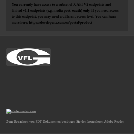
You currently have access to a subset of X API V2 endpoints and
limited v1.1 endpoints (e.g. media post, oauth) only. If you need access
to this endpoint, you may need a different access level. You can learn
more here: https://developer.x.com/en/portal/product
Zum Betrachten von PDF-Dokumenten benötigen Sie den kostenlosen Adobe Reader.