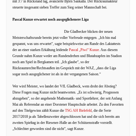
mit 3:7 in Rückstand lag, avancierte Björn Sankalla. Der Rückraumakteur
steuerte insgesamt sieben Treffer zum Sieg seiner Mannschaft bei.
Pascal Kunze erwartet noch ausgeglichenere Liga
Die Gladbecker blicken der neuen
Meisterschaftsrunde bereits jetzt voller Vorfreude entgegen. „Ich bin mal
gespannt, was uns erwartet“, sagte beispielsweise am Rande des Laktattests
der an einer starken Erkältung leidende
Pascal „Piwi“ Kunze
. Aus diesem
Grunde nahm Kunze weder am Rundendrehen und Blutabzapfen im Stadion
noch am Spiel in Bergkamen teil. „Ich glaube“, so der
Rückraumrechte/Rechtsaußen im Gespräch mit der WAZ, „dass die Liga
sogar noch ausgeglichener ist als in der vergangenen Saison.“
Wer wird Meister, wo landet der VfL Gladbeck, wem droht der Abstieg?
Diese Fragen mag Kunze nicht beantworten. „Es ist schwierig, Prognosen
abzugeben“, so der angehende Mathematik- und Sportlehrer, der seit Anfang
Mai als Referendar an einer Dorstener Hauptschule arbeitet. Zu den Favoriten
auf den Titelgewinn zählt Kunze die
TSG AH Bielefeld
, die die Serie
2017/2018 ja als Tabellenzweiter abgeschlossen hat und die sich bereits am
zweiten Spieltag in der Riesener-Halle an der Schützenstraße vorstellt.
„Schlechter geworden sind die nicht“, sagt Kunze.