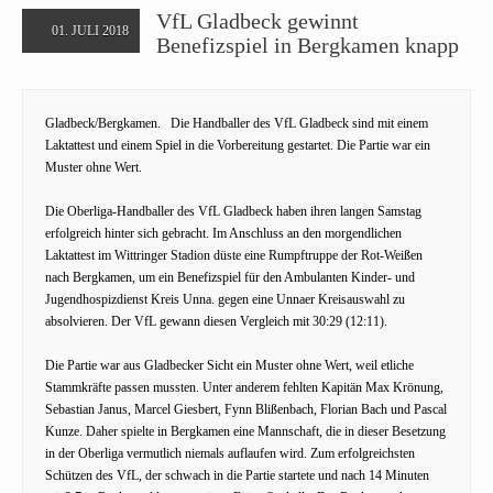
VfL Gladbeck gewinnt
01. JULI 2018
Benefizspiel in Bergkamen knapp
Gladbeck/Bergkamen. Die Handballer des VfL Gladbeck sind mit einem
Laktattest und einem Spiel in die Vorbereitung gestartet. Die Partie war ein
Muster ohne Wert.
Die Oberliga-Handballer des VfL Gladbeck haben ihren langen Samstag
erfolgreich hinter sich gebracht. Im Anschluss an den morgendlichen
Laktattest im Wittringer Stadion düste eine Rumpftruppe der Rot-Weißen
nach Bergkamen, um ein Benefizspiel für den Ambulanten Kinder- und
Jugendhospizdienst Kreis Unna. gegen eine Unnaer Kreisauswahl zu
absolvieren. Der VfL gewann diesen Vergleich mit 30:29 (12:11).
Die Partie war aus Gladbecker Sicht ein Muster ohne Wert, weil etliche
Stammkräfte passen mussten. Unter anderem fehlten Kapitän Max Krönung,
Sebastian Janus, Marcel Giesbert, Fynn Blißenbach, Florian Bach und Pascal
Kunze. Daher spielte in Bergkamen eine Mannschaft, die in dieser Besetzung
in der Oberliga vermutlich niemals auflaufen wird. Zum erfolgreichsten
Schützen des VfL, der schwach in die Partie startete und nach 14 Minuten