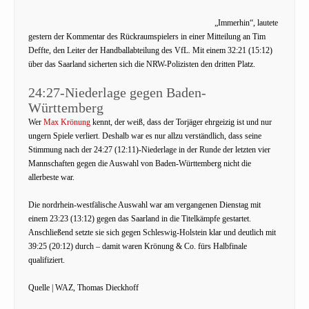
„Immerhin“, lautete
gestern der Kommentar des Rückraumspielers in einer Mitteilung an Tim
Deffte, den Leiter der Handballabteilung des VfL. Mit einem 32:21 (15:12)
über das Saarland sicherten sich die NRW-Polizisten den dritten Platz.
24:27-Niederlage gegen Baden-
Württemberg
Wer
Max Krönung
kennt, der weiß, dass der Torjäger ehrgeizig ist und nur
ungern Spiele verliert. Deshalb war es nur allzu verständlich, dass seine
Stimmung nach der 24:27 (12:11)-Niederlage in der Runde der letzten vier
Mannschaften gegen die Auswahl von Baden-Württemberg nicht die
allerbeste war.
Die nordrhein-westfälische Auswahl war am vergangenen Dienstag mit
einem 23:23 (13:12) gegen das Saarland in die Titelkämpfe gestartet.
Anschließend setzte sie sich gegen Schleswig-Holstein klar und deutlich mit
39:25 (20:12) durch – damit waren Krönung & Co. fürs Halbfinale
qualifiziert.
Quelle | WAZ, Thomas Dieckhoff