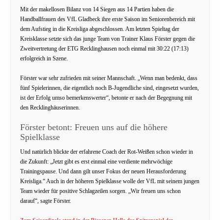
Mit der makellosen Bilanz von 14 Siegen aus 14 Partien haben die
Handballfrauen des VfL Gladbeck ihre erste Saison im Seniorenbereich mit
dem Aufstieg in die Kreisliga abgeschlossen. Am letzten Spieltag der
Kreisklasse setzte sich das junge Team von Trainer Klaus Förster gegen die
Zweitvertretung der ETG Recklinghausen noch einmal mit 30:22 (17:13)
erfolgreich in Szene.
Förster war sehr zufrieden mit seiner Mannschaft. „Wenn man bedenkt, dass
fünf Spielerinnen, die eigentlich noch B-Jugendliche sind, eingesetzt wurden,
ist der Erfolg umso bemerkenswerter“, betonte er nach der Begegnung mit
den Recklinghäuserinnen.
Förster betont: Freuen uns auf die höhere
Spielklasse
Und natürlich blickte der erfahrene Coach der Rot-Weißen schon wieder in
die Zukunft: „Jetzt gibt es erst einmal eine verdiente mehrwöchige
Trainingspause. Und dann gilt unser Fokus der neuen Herausforderung
Kreisliga.“ Auch in der höheren Spielklasse wolle der VfL mit seinem jungen
Team wieder für positive Schlagzeilen sorgen. „Wir freuen uns schon
darauf“, sagte Förster.