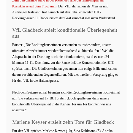
Zum Saisonfinale stand in der Riesener-Halle das Spitzenspiel der
Kreisklasse auf dem Programm
. Der VfL, der schon als Meister und
Aufsteiger feststand, traf nämlich auf den Tabellenzweiten ETG
Recklinghausen II. Dabei leistete der Gast zunächst massiven Widerstand.
VfL Gladbeck spielt konditionelle Überlegenheit
aus
Förster: „Die Recklinghäuserinnen verstanden es insbesondere, unsere
offensive Abwehr immer wieder überraschend zu hinterlaufen.“ Weil die
Absprache in der Deckung noch nicht funktionierte, stand es nach 24
Minuten 11:11. Doch kurz vor der Pause ließ die Konzentration der ETG
spürbar nach. Die Gladbeckerinnen gewannen nun einige Bälle und kamen
daraus resultierend zu Gegenstoßtoren. Mit vier Treffern Vorsprung ging es
für den VfL in die Halbzeitpause.
Nach dem Seitenwechsel bäumten sich die Recklinghäuserinnen noch einmal
auf. Sie verkürzten auf 17:18. Förster: „Doch spielte uns dann unsere
konditionelle Überlegenheit in die Karten. Tor um Tor konnten wir uns
absetzen.“
Marlene Keyser erzielt zehn Tore für Gladbeck
Für den VfL spielten Marlene Keyser (10), Sina Kuhlmann (5), Annika