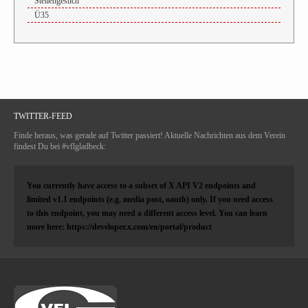
Stellengesuch
Ü35
TWITTER-FEED
Finde heraus, was gerade auf Twitter passiert! Aktuelle Nachrichten aus dem Verein
findest Du bei #vflgladbeck:
You currently have access to a subset of X API V2 endpoints and
limited v1.1 endpoints (e.g. media post, oauth) only. If you need access
to this endpoint, you may need a different access level. You can learn
more here: https://developer.x.com/en/portal/product