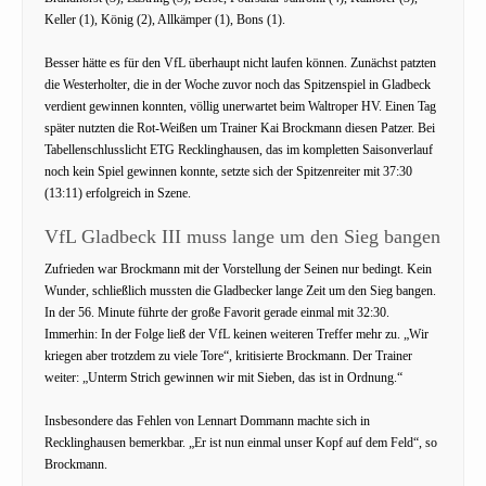
Keller (1), König (2), Allkämper (1), Bons (1).
Besser hätte es für den VfL überhaupt nicht laufen können. Zunächst patzten
die Westerholter, die in der Woche zuvor noch das Spitzenspiel in Gladbeck
verdient gewinnen konnten, völlig unerwartet beim Waltroper HV. Einen Tag
später nutzten die Rot-Weißen um Trainer Kai Brockmann diesen Patzer. Bei
Tabellenschlusslicht ETG Recklinghausen, das im kompletten Saisonverlauf
noch kein Spiel gewinnen konnte, setzte sich der Spitzenreiter mit 37:30
(13:11) erfolgreich in Szene.
VfL Gladbeck III muss lange um den Sieg bangen
Zufrieden war Brockmann mit der Vorstellung der Seinen nur bedingt. Kein
Wunder, schließlich mussten die Gladbecker lange Zeit um den Sieg bangen.
In der 56. Minute führte der große Favorit gerade einmal mit 32:30.
Immerhin: In der Folge ließ der VfL keinen weiteren Treffer mehr zu. „Wir
kriegen aber trotzdem zu viele Tore“, kritisierte Brockmann. Der Trainer
weiter: „Unterm Strich gewinnen wir mit Sieben, das ist in Ordnung.“
Insbesondere das Fehlen von Lennart Dommann machte sich in
Recklinghausen bemerkbar. „Er ist nun einmal unser Kopf auf dem Feld“, so
Brockmann.