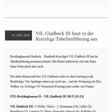
VfL Gladbeck III baut in der
16. APR. 2018
Kreisliga Tabellenführung aus
Recklinghausen/Gladbeck. Handball-Kreisligist VfL Gladbeck III hat die
Tabellenführung ausbauen können. Mit Ruhm bekleckerte sich das Team
beim Schlusslicht aber nicht.
Die dritte Mannschaft des VfL Gladbeck steht vor dem Aufstieg in die
Bezirksliga. Vier Spieltage stehen nur noch aus – und der Vorsprung der Rot-
Weißen vor Verfolger SV Westerholt II beträgt jetzt wieder vier Punkte.
ETG Recklinghausen II – VfL Gladbeck III 30:37 (11:13)
VfL Gladbeck III:
T. Deffte, Vittori – J. Dommann (14), Lübbe (5),
Brandhorst (3), Lastring (3), Berse, Poursafar-Jahromi (4), Kalhöfer (3),