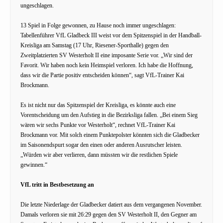
ungeschlagen.
13 Spiel in Folge gewonnen, zu Hause noch immer ungeschlagen:
Tabellenführer VfL Gladbeck III weist vor dem Spitzenspiel in der Handball-
Kreisliga am Samstag (17 Uhr, Riesener-Sporthalle) gegen den
Zweitplatzierten SV Westerholt II eine imposante Serie vor. „Wir sind der
Favorit. Wir haben noch kein Heimspiel verloren. Ich habe die Hoffnung,
dass wir die Partie positiv entscheiden können“, sagt VfL-Trainer Kai
Brockmann.
Es ist nicht nur das Spitzenspiel der Kreisliga, es könnte auch eine
Vorentscheidung um den Aufstieg in die Bezirksliga fallen. „Bei einem Sieg
wären wir sechs Punkte vor Westerholt“, rechnet VfL-Trainer Kai
Brockmann vor. Mit solch einem Punktepolster könnten sich die Gladbecker
im Saisonendspurt sogar den einen oder anderen Ausrutscher leisten.
„Würden wir aber verlieren, dann müssten wir die restlichen Spiele
gewinnen.“
VfL tritt in Bestbesetzung an
Die letzte Niederlage der Gladbecker datiert aus dem vergangenen November.
Damals verloren sie mit 26:29 gegen den SV Westerholt II, den Gegner am