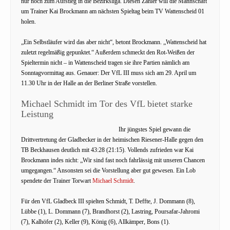
nur noch zum Aufstieg in die Bezirksliga. Diesen Zähler will die Mannschaft
um Trainer Kai Brockmann am nächsten Spieltag beim TV Wattenscheid 01
holen.
„Ein Selbstläufer wird das aber nicht“, betont Brockmann. „Wattenscheid hat
zuletzt regelmäßig gepunktet.“ Außerdem schmeckt den Rot-Weißen der
Spieltermin nicht – in Wattenscheid tragen sie ihre Partien nämlich am
Sonntagvormittag aus. Genauer: Der VfL III muss sich am 29. April um
11.30 Uhr in der Halle an der Berliner Straße vorstellen.
Michael Schmidt im Tor des VfL bietet starke
Leistung
Ihr jüngstes Spiel gewann die
Drittvertretung der Gladbecker in der heimischen Riesener-Halle gegen den
TB Beckhausen deutlich mit 43:28 (21:15). Vollends zufrieden war Kai
Brockmann indes nicht: „Wir sind fast noch fahrlässig mit unseren Chancen
umgegangen.“ Ansonsten sei die Vorstellung aber gut gewesen. Ein Lob
spendete der Trainer Torwart
Michael Schmidt
.
Für den VfL Gladbeck III spielten Schmidt, T. Deffte, J. Dommann (8),
Lübbe (1), L. Dommann (7), Brandhorst (2), Lastring, Poursafar-Jahromi
(7), Kalhöfer (2), Keller (9), König (6), Allkämper, Bons (1).