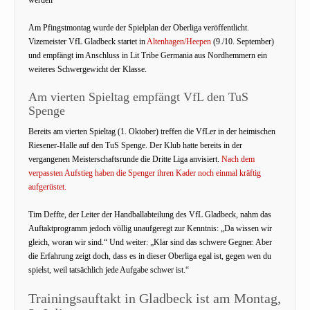
Am Pfingstmontag wurde der Spielplan der Oberliga veröffentlicht.
Vizemeister VfL Gladbeck startet in
Altenhagen/Heepen
(9./10. September)
und empfängt im Anschluss in Lit Tribe Germania aus Nordhemmern ein
weiteres Schwergewicht der Klasse.
Am vierten Spieltag empfängt VfL den TuS
Spenge
Bereits am vierten Spieltag (1. Oktober) treffen die VfLer in der heimischen
Riesener-Halle auf den TuS Spenge. Der Klub hatte bereits in der
vergangenen Meisterschaftsrunde die Dritte Liga anvisiert.
Nach dem
verpassten Aufstieg haben die Spenger ihren Kader noch einmal kräftig
aufgerüstet.
Tim Deffte, der Leiter der Handballabteilung des VfL Gladbeck, nahm das
Auftaktprogramm jedoch völlig unaufgeregt zur Kenntnis: „Da wissen wir
gleich, woran wir sind.“ Und weiter: „Klar sind das schwere Gegner. Aber
die Erfahrung zeigt doch, dass es in dieser Oberliga egal ist, gegen wen du
spielst, weil tatsächlich jede Aufgabe schwer ist.“
Trainingsauftakt in Gladbeck ist am Montag,