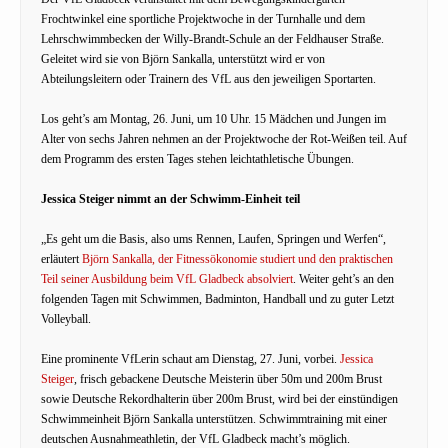
Frochtwinkel eine sportliche Projektwoche in der Turnhalle und dem
Lehrschwimmbecken der Willy-Brandt-Schule an der Feldhauser Straße.
Geleitet wird sie von Björn Sankalla, unterstützt wird er von
Abteilungsleitern oder Trainern des VfL aus den jeweiligen Sportarten.
Los geht’s am Montag, 26. Juni, um 10 Uhr. 15 Mädchen und Jungen im
Alter von sechs Jahren nehmen an der Projektwoche der Rot-Weißen teil. Auf
dem Programm des ersten Tages stehen leichtathletische Übungen.
Jessica Steiger nimmt an der Schwimm-Einheit teil
„Es geht um die Basis, also ums Rennen, Laufen, Springen und Werfen“,
erläutert
Björn Sankalla, der Fitnessökonomie studiert und den praktischen
Teil seiner Ausbildung beim VfL Gladbeck absolviert
. Weiter geht’s an den
folgenden Tagen mit Schwimmen, Badminton, Handball und zu guter Letzt
Volleyball.
Eine prominente VfLerin schaut am Dienstag, 27. Juni, vorbei.
Jessica
Steiger
, frisch gebackene Deutsche Meisterin über 50m und 200m Brust
sowie Deutsche Rekordhalterin über 200m Brust, wird bei der einstündigen
Schwimmeinheit Björn Sankalla unterstützen. Schwimmtraining mit einer
deutschen Ausnahmeathletin, der VfL Gladbeck macht’s möglich.