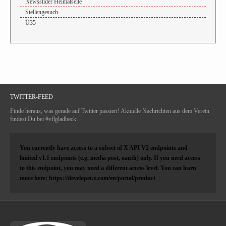
Newsslider Heimatseite
Stellengesuch
Ü35
TWITTER-FEED
Finde heraus, was gerade auf Twitter passiert! Aktuelle Nachrichten aus dem Verein
findest Du bei #vflgladbeck:
You currently have access to a subset of X API V2 endpoints and
limited v1.1 endpoints (e.g. media post, oauth) only. If you need access
to this endpoint, you may need a different access level. You can learn
more here: https://developer.x.com/en/portal/product