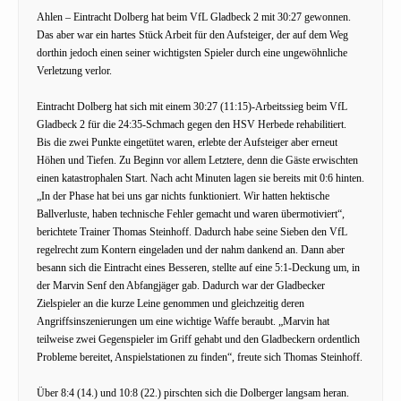
Ahlen – Eintracht Dolberg hat beim VfL Gladbeck 2 mit 30:27 gewonnen.
Das aber war ein hartes Stück Arbeit für den Aufsteiger, der auf dem Weg
dorthin jedoch einen seiner wichtigsten Spieler durch eine ungewöhnliche
Verletzung verlor.
Eintracht Dolberg hat sich mit einem 30:27 (11:15)-Arbeitssieg beim VfL
Gladbeck 2 für die 24:35-Schmach gegen den HSV Herbede rehabilitiert.
Bis die zwei Punkte eingetütet waren, erlebte der Aufsteiger aber erneut
Höhen und Tiefen. Zu Beginn vor allem Letztere, denn die Gäste erwischten
einen katastrophalen Start. Nach acht Minuten lagen sie bereits mit 0:6 hinten.
„In der Phase hat bei uns gar nichts funktioniert. Wir hatten hektische
Ballverluste, haben technische Fehler gemacht und waren übermotiviert“,
berichtete Trainer Thomas Steinhoff. Dadurch habe seine Sieben den VfL
regelrecht zum Kontern eingeladen und der nahm dankend an. Dann aber
besann sich die Eintracht eines Besseren, stellte auf eine 5:1-Deckung um, in
der Marvin Senf den Abfangjäger gab. Dadurch war der Gladbecker
Zielspieler an die kurze Leine genommen und gleichzeitig deren
Angriffsinszenierungen um eine wichtige Waffe beraubt. „Marvin hat
teilweise zwei Gegenspieler im Griff gehabt und den Gladbeckern ordentlich
Probleme bereitet, Anspielstationen zu finden“, freute sich Thomas Steinhoff.
Über 8:4 (14.) und 10:8 (22.) pirschten sich die Dolberger langsam heran.