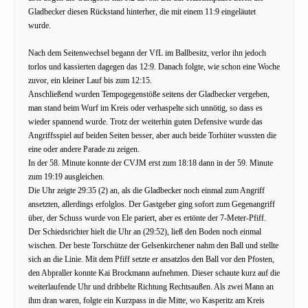
Gladbecker diesen Rückstand hinterher, die mit einem 11:9 eingeläutet
wurde.
Nach dem Seitenwechsel begann der VfL im Ballbesitz, verlor ihn jedoch
torlos und kassierten dagegen das 12:9. Danach folgte, wie schon eine Woche
zuvor, ein kleiner Lauf bis zum 12:15.
Anschließend wurden Tempogegenstöße seitens der Gladbecker vergeben,
man stand beim Wurf im Kreis oder verhaspelte sich unnötig, so dass es
wieder spannend wurde. Trotz der weiterhin guten Defensive wurde das
Angriffsspiel auf beiden Seiten besser, aber auch beide Torhüter wussten die
eine oder andere Parade zu zeigen.
In der 58. Minute konnte der CVJM erst zum 18:18 dann in der 59. Minute
zum 19:19 ausgleichen.
Die Uhr zeigte 29:35 (2) an, als die Gladbecker noch einmal zum Angriff
ansetzten, allerdings erfolglos. Der Gastgeber ging sofort zum Gegenangriff
über, der Schuss wurde von Ele pariert, aber es ertönte der 7-Meter-Pfiff.
Der Schiedsrichter hielt die Uhr an (29:52), ließ den Boden noch einmal
wischen. Der beste Torschütze der Gelsenkirchener nahm den Ball und stellte
sich an die Linie. Mit dem Pfiff setzte er ansatzlos den Ball vor den Pfosten,
den Abpraller konnte Kai Brockmann aufnehmen. Dieser schaute kurz auf die
weiterlaufende Uhr und dribbelte Richtung Rechtsaußen. Als zwei Mann an
ihm dran waren, folgte ein Kurzpass in die Mitte, wo Kasperitz am Kreis