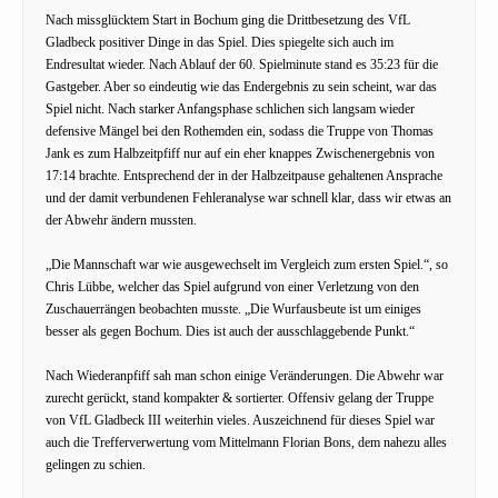
Nach missglücktem Start in Bochum ging die Drittbesetzung des VfL
Gladbeck positiver Dinge in das Spiel. Dies spiegelte sich auch im
Endresultat wieder. Nach Ablauf der 60. Spielminute stand es 35:23 für die
Gastgeber. Aber so eindeutig wie das Endergebnis zu sein scheint, war das
Spiel nicht. Nach starker Anfangsphase schlichen sich langsam wieder
defensive Mängel bei den Rothemden ein, sodass die Truppe von Thomas
Jank es zum Halbzeitpfiff nur auf ein eher knappes Zwischenergebnis von
17:14 brachte. Entsprechend der in der Halbzeitpause gehaltenen Ansprache
und der damit verbundenen Fehleranalyse war schnell klar, dass wir etwas an
der Abwehr ändern mussten.
„Die Mannschaft war wie ausgewechselt im Vergleich zum ersten Spiel.“, so
Chris Lübbe, welcher das Spiel aufgrund von einer Verletzung von den
Zuschauerrängen beobachten musste. „Die Wurfausbeute ist um einiges
besser als gegen Bochum. Dies ist auch der ausschlaggebende Punkt.“
Nach Wiederanpfiff sah man schon einige Veränderungen. Die Abwehr war
zurecht gerückt, stand kompakter & sortierter. Offensiv gelang der Truppe
von VfL Gladbeck III weiterhin vieles. Auszeichnend für dieses Spiel war
auch die Trefferverwertung vom Mittelmann Florian Bons, dem nahezu alles
gelingen zu schien.