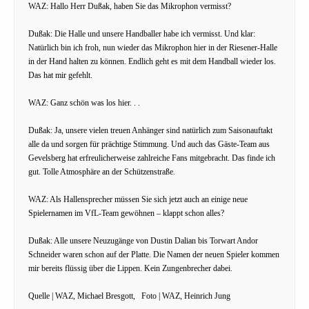
WAZ: Hallo Herr Dußak, haben Sie das Mikrophon vermisst?
Dußak: Die Halle und unsere Handballer habe ich vermisst. Und klar:
Natürlich bin ich froh, nun wieder das Mikrophon hier in der Riesener-Halle
in der Hand halten zu können. Endlich geht es mit dem Handball wieder los.
Das hat mir gefehlt.
WAZ: Ganz schön was los hier. . .
Dußak: Ja, unsere vielen treuen Anhänger sind natürlich zum Saisonauftakt
alle da und sorgen für prächtige Stimmung. Und auch das Gäste-Team aus
Gevelsberg hat erfreulicherweise zahlreiche Fans mitgebracht. Das finde ich
gut. Tolle Atmosphäre an der Schützenstraße.
WAZ: Als Hallensprecher müssen Sie sich jetzt auch an einige neue
Spielernamen im VfL-Team gewöhnen – klappt schon alles?
Dußak: Alle unsere Neuzugänge von Dustin Dalian bis Torwart Andor
Schneider waren schon auf der Platte. Die Namen der neuen Spieler kommen
mir bereits flüssig über die Lippen. Kein Zungenbrecher dabei.
Quelle | WAZ, Michael Bresgott, Foto | WAZ, Heinrich Jung