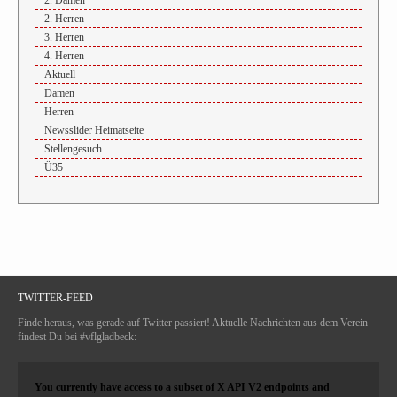
2. Herren
3. Herren
4. Herren
Aktuell
Damen
Herren
Newsslider Heimatseite
Stellengesuch
Ü35
TWITTER-FEED
Finde heraus, was gerade auf Twitter passiert! Aktuelle Nachrichten aus dem Verein
findest Du bei #vflgladbeck:
You currently have access to a subset of X API V2 endpoints and