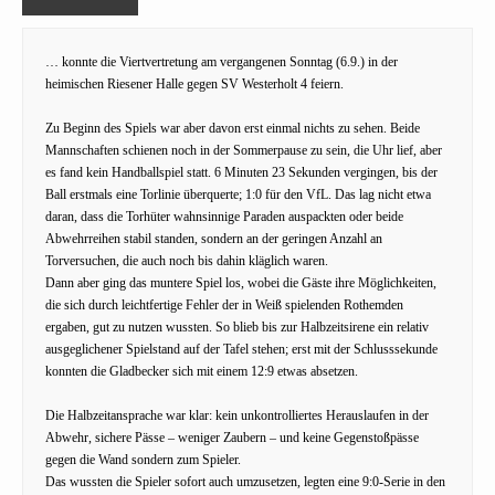
… konnte die Viertvertretung am vergangenen Sonntag (6.9.) in der
heimischen Riesener Halle gegen SV Westerholt 4 feiern.
Zu Beginn des Spiels war aber davon erst einmal nichts zu sehen. Beide
Mannschaften schienen noch in der Sommerpause zu sein, die Uhr lief, aber
es fand kein Handballspiel statt. 6 Minuten 23 Sekunden vergingen, bis der
Ball erstmals eine Torlinie überquerte; 1:0 für den VfL. Das lag nicht etwa
daran, dass die Torhüter wahnsinnige Paraden auspackten oder beide
Abwehrreihen stabil standen, sondern an der geringen Anzahl an
Torversuchen, die auch noch bis dahin kläglich waren.
Dann aber ging das muntere Spiel los, wobei die Gäste ihre Möglichkeiten,
die sich durch leichtfertige Fehler der in Weiß spielenden Rothemden
ergaben, gut zu nutzen wussten. So blieb bis zur Halbzeitsirene ein relativ
ausgeglichener Spielstand auf der Tafel stehen; erst mit der Schlusssekunde
konnten die Gladbecker sich mit einem 12:9 etwas absetzen.
Die Halbzeitansprache war klar: kein unkontrolliertes Herauslaufen in der
Abwehr, sichere Pässe – weniger Zaubern – und keine Gegenstoßpässe
gegen die Wand sondern zum Spieler.
Das wussten die Spieler sofort auch umzusetzen, legten eine 9:0-Serie in den