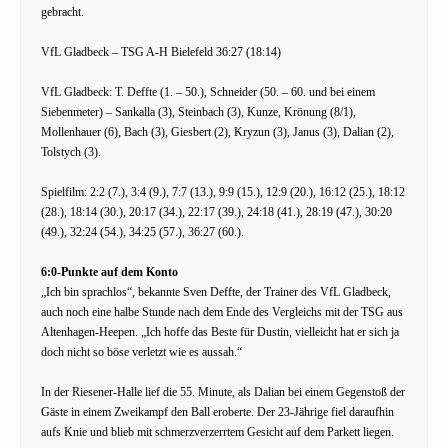
gebracht.
VfL Gladbeck – TSG A-H Bielefeld 36:27 (18:14)
VfL Gladbeck: T. Deffte (1. – 50.), Schneider (50. – 60. und bei einem
Siebenmeter) – Sankalla (3), Steinbach (3), Kunze, Krönung (8/1),
Mollenhauer (6), Bach (3), Giesbert (2), Kryzun (3), Janus (3), Dalian (2),
Tolstych (3).
Spielfilm: 2:2 (7.), 3:4 (9.), 7:7 (13.), 9:9 (15.), 12:9 (20.), 16:12 (25.), 18:12
(28.), 18:14 (30.), 20:17 (34.), 22:17 (39.), 24:18 (41.), 28:19 (47.), 30:20
(49.), 32:24 (54.), 34:25 (57.), 36:27 (60.).
6:0-Punkte auf dem Konto
„Ich bin sprachlos“, bekannte Sven Deffte, der Trainer des VfL Gladbeck,
auch noch eine halbe Stunde nach dem Ende des Vergleichs mit der TSG aus
Altenhagen-Heepen. „Ich hoffe das Beste für Dustin, vielleicht hat er sich ja
doch nicht so böse verletzt wie es aussah.“
In der Riesener-Halle lief die 55. Minute, als Dalian bei einem Gegenstoß der
Gäste in einem Zweikampf den Ball eroberte. Der 23-Jährige fiel daraufhin
aufs Knie und blieb mit schmerzverzerrtem Gesicht auf dem Parkett liegen.