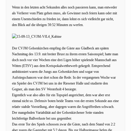
Wenn in den letzten acht Sekunden alles noch passieren kann, man entweder
als Verlierer vom Platz gehen muss, als Gewinner noch feiern kann oder mit
einem Unentschieden zu frieden ist, dann lohnt es sich vielleicht gar nicht,
den Blick auf die übrigen 59:52 Minuten zu werfen.
Der CVJM Gelsenkirchen empfing die Gäste aus Gladbeck am späten
Nachmittag des 13.9. mit breiter Brust zu ihrem ersten Saisonspiel; hatte man
doch noch vor vier Wochen eine drei Ligen höher spielende Mannschaft aus
Witten (ETSV) aus dem Kreispokalwettbewerb gekegelt. Entsprechend
ambitioniert waren die Jungs aus Gelsenkirchen und sogar von
Aufstiegschancen war dort schon die Rede. In der vergangenen Woche war
ein Spieler des CVJM bei uns in der Riesener Halle und studierte den
Gegner, als man den SV Westerholt 4 besiegte.
Eigentlich war also alles für ein Topspiel angerichtet, dem war aber erst
einmal nicht so. Defensiv boten beide Teams von der ersten Sekunde aus eine
relativ stabile Vorstellung, aber dagegen waren die Angriffreihen schwach.
Der mangelnden Variabilität auf der Gelsenkirchener Seite standen
leichtfertige Ballverluste bei uns gegenüber.
Das erste Tor des Spiels schossen zwar die Gäste, nach dem Stand von 2:2
aber zogen die Gastgeber mit 5:2 davon. Bis zur Halbzeitpause liefen die