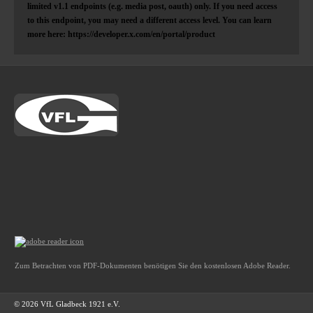
limited v1.1 endpoints (e.g. media post, oauth) only. If you need access
to this endpoint, you may need a different access level. You can learn
more here: https://developer.x.com/en/portal/product
Zum Betrachten von PDF-Dokumenten benötigen Sie den kostenlosen Adobe Reader.
© 2026 VfL Gladbeck 1921 e.V.