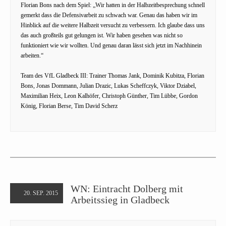
Florian Bons nach dem Spiel: „Wir hatten in der Halbzeitbesprechung schnell
gemerkt dass die Defensivarbeit zu schwach war. Genau das haben wir im
Hinblick auf die weitere Halbzeit versucht zu verbessern. Ich glaube dass uns
das auch großteils gut gelungen ist. Wir haben gesehen was nicht so
funktioniert wie wir wollten. Und genau daran lässt sich jetzt im Nachhinein
arbeiten.“
Team des VfL Gladbeck III: Trainer Thomas Jank, Dominik Kubitza, Florian
Bons, Jonas Dommann, Julian Drazic, Lukas Scheffczyk, Viktor Dziabel,
Maximilian Heix, Leon Kalhöfer, Christoph Günther, Tim Lübbe, Gordon
König, Florian Berse, Tim David Scherz
WN: Eintracht Dolberg mit
20. SEP. 2015
Arbeitssieg in Gladbeck