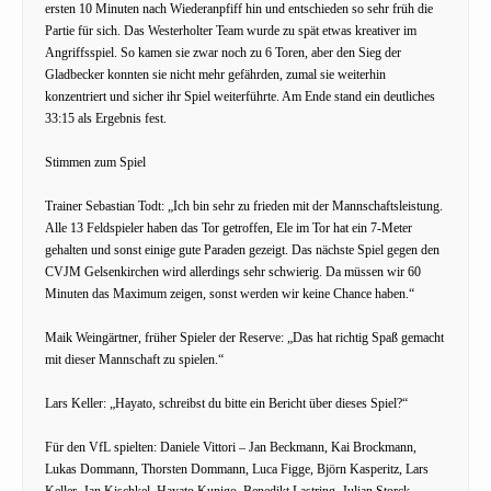
ersten 10 Minuten nach Wiederanpfiff hin und entschieden so sehr früh die
Partie für sich. Das Westerholter Team wurde zu spät etwas kreativer im
Angriffsspiel. So kamen sie zwar noch zu 6 Toren, aber den Sieg der
Gladbecker konnten sie nicht mehr gefährden, zumal sie weiterhin
konzentriert und sicher ihr Spiel weiterführte. Am Ende stand ein deutliches
33:15 als Ergebnis fest.
Stimmen zum Spiel
Trainer Sebastian Todt: „Ich bin sehr zu frieden mit der Mannschaftsleistung.
Alle 13 Feldspieler haben das Tor getroffen, Ele im Tor hat ein 7-Meter
gehalten und sonst einige gute Paraden gezeigt. Das nächste Spiel gegen den
CVJM Gelsenkirchen wird allerdings sehr schwierig. Da müssen wir 60
Minuten das Maximum zeigen, sonst werden wir keine Chance haben.“
Maik Weingärtner, früher Spieler der Reserve: „Das hat richtig Spaß gemacht
mit dieser Mannschaft zu spielen.“
Lars Keller: „Hayato, schreibst du bitte ein Bericht über dieses Spiel?“
Für den VfL spielten: Daniele Vittori – Jan Beckmann, Kai Brockmann,
Lukas Dommann, Thorsten Dommann, Luca Figge, Björn Kasperitz, Lars
Keller, Jan Kischkel, Hayato Kunigo, Benedikt Lastring, Julian Storck,