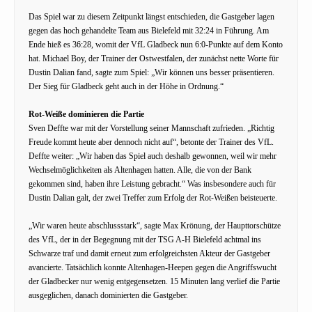
Das Spiel war zu diesem Zeitpunkt längst entschieden, die Gastgeber lagen
gegen das hoch gehandelte Team aus Bielefeld mit 32:24 in Führung. Am
Ende hieß es 36:28, womit der VfL Gladbeck nun 6:0-Punkte auf dem Konto
hat. Michael Boy, der Trainer der Ostwestfalen, der zunächst nette Worte für
Dustin Dalian fand, sagte zum Spiel: „Wir können uns besser präsentieren.
Der Sieg für Gladbeck geht auch in der Höhe in Ordnung.“
Rot-Weiße dominieren die Partie
Sven Deffte war mit der Vorstellung seiner Mannschaft zufrieden. „Richtig
Freude kommt heute aber dennoch nicht auf“, betonte der Trainer des VfL.
Deffte weiter: „Wir haben das Spiel auch deshalb gewonnen, weil wir mehr
Wechselmöglichkeiten als Altenhagen hatten. Alle, die von der Bank
gekommen sind, haben ihre Leistung gebracht.“ Was insbesondere auch für
Dustin Dalian galt, der zwei Treffer zum Erfolg der Rot-Weißen beisteuerte.
„Wir waren heute abschlussstark“, sagte Max Krönung, der Haupttorschütze
des VfL, der in der Begegnung mit der TSG A-H Bielefeld achtmal ins
Schwarze traf und damit erneut zum erfolgreichsten Akteur der Gastgeber
avancierte. Tatsächlich konnte Altenhagen-Heepen gegen die Angriffswucht
der Gladbecker nur wenig entgegensetzen. 15 Minuten lang verlief die Partie
ausgeglichen, danach dominierten die Gastgeber.