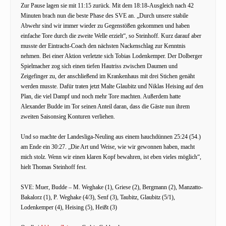
Zur Pause lagen sie mit 11:15 zurück. Mit dem 18:18-Ausgleich nach 42
Minuten brach nun die beste Phase des SVE an. „Durch unsere stabile
Abwehr sind wir immer wieder zu Gegenstößen gekommen und haben
einfache Tore durch die zweite Welle erzielt“, so Steinhoff. Kurz darauf aber
musste der Eintracht-Coach den nächsten Nackenschlag zur Kenntnis
nehmen. Bei einer Aktion verletzte sich Tobias Lodenkemper. Der Dolberger
Spielmacher zog sich einen tiefen Hautriss zwischen Daumen und
Zeigefinger zu, der anschließend im Krankenhaus mit drei Stichen genäht
werden musste. Dafür traten jetzt Malte Glaubitz und Niklas Heising auf den
Plan, die viel Dampf und noch mehr Tore machten. Außerdem hatte
Alexander Budde im Tor seinen Anteil daran, dass die Gäste nun ihrem
zweiten Saisonsieg Konturen verliehen.
Und so machte der Landesliga-Neuling aus einem hauchdünnen 25:24 (54.)
am Ende ein 30:27. „Die Art und Weise, wie wir gewonnen haben, macht
mich stolz. Wenn wir einen klaren Kopf bewahren, ist eben vieles möglich“,
hielt Thomas Steinhoff fest.
SVE: Muer, Budde – M. Weghake (1), Griese (2), Bergmann (2), Manzatto-
Bakalorz (1), P. Weghake (4/3), Senf (3), Taubitz, Glaubitz (5/1),
Lodenkemper (4), Heising (5), Heißt (3)