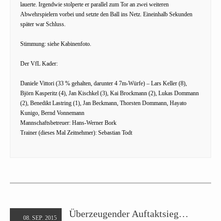
lauerte. Irgendwie stolperte er parallel zum Tor an zwei weiteren
Abwehrspielern vorbei und setzte den Ball ins Netz. Eineinhalb Sekunden
später war Schluss.
Stimmung: siehe Kabinenfoto.
Der VfL Kader:
Daniele Vittori (33 % gehalten, darunter 4 7m-Würfe) – Lars Keller (8),
Björn Kasperitz (4), Jan Kischkel (3), Kai Brockmann (2), Lukas Dommann
(2), Benedikt Lastring (1), Jan Beckmann, Thorsten Dommann, Hayato
Kunigo, Bernd Vonnemann
Mannschaftsbetreuer: Hans-Werner Bork
Trainer (dieses Mal Zeitnehmer): Sebastian Todt
Überzeugender Auftaktsieg…
08. SEP. 2015