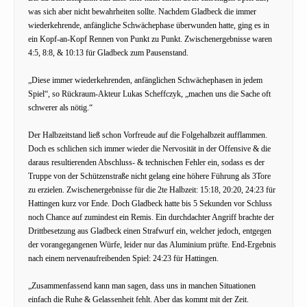
was sich aber nicht bewahrheiten sollte. Nachdem Gladbeck die immer
wiederkehrende, anfängliche Schwächephase überwunden hatte, ging es in
ein Kopf-an-Kopf Rennen von Punkt zu Punkt. Zwischenergebnisse waren
4:5, 8:8, & 10:13 für Gladbeck zum Pausenstand.
„Diese immer wiederkehrenden, anfänglichen Schwächephasen in jedem
Spiel“, so Rückraum-Akteur Lukas Scheffczyk, „machen uns die Sache oft
schwerer als nötig.“
Der Halbzeitstand ließ schon Vorfreude auf die Folgehalbzeit aufflammen.
Doch es schlichen sich immer wieder die Nervosität in der Offensive & die
daraus resultierenden Abschluss- & technischen Fehler ein, sodass es der
Truppe von der Schützenstraße nicht gelang eine höhere Führung als 3Tore
zu erzielen. Zwischenergebnisse für die 2te Halbzeit: 15:18, 20:20, 24:23 für
Hattingen kurz vor Ende. Doch Gladbeck hatte bis 5 Sekunden vor Schluss
noch Chance auf zumindest ein Remis. Ein durchdachter Angriff brachte der
Drittbesetzung aus Gladbeck einen Strafwurf ein, welcher jedoch, entgegen
der vorangegangenen Würfe, leider nur das Aluminium prüfte. End-Ergebnis
nach einem nervenaufreibenden Spiel: 24:23 für Hattingen.
„Zusammenfassend kann man sagen, dass uns in manchen Situationen
einfach die Ruhe & Gelassenheit fehlt. Aber das kommt mit der Zeit.