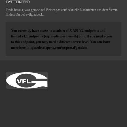
TWITTER-FEED
Finde heraus, was gerade auf Twitter passiert! Aktuelle Nachrichten aus dem Verein
findest Du bei #vflgladbeck:
You currently have access to a subset of X API V2 endpoints and
limited v1.1 endpoints (e.g. media post, oauth) only. If you need access
to this endpoint, you may need a different access level. You can learn
more here: https://developer.x.com/en/portal/product