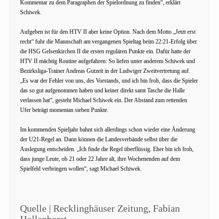
Kommentar zu dem Paragraphen der Spielordnung zu finden“, erklärt
Schiwek.
Aufgeben ist für den HTV II aber keine Option. Nach dem Motto „Jetzt erst
recht“ fuhr die Mannschaft am vergangenen Spieltag beim 22:21-Erfolg über
die HSG Gelsenkirchen II die ersten regulären Punkte ein. Dafür hatte der
HTV II mächtig Routine aufgefahren: So liefen unter anderem Schiwek und
Bezirksliga-Trainer Andreas Gutzeit in der Ludwiger Zweitvertretung auf.
„Es war der Fehler von uns, des Vorstands, und ich bin froh, dass die Spieler
das so gut aufgenommen haben und keiner direkt samt Tasche die Halle
verlassen hat“, gesteht Michael Schiwek ein. Der Abstand zum rettenden
Ufer beträgt momentan sieben Punkte.
Im kommenden Spieljahr bahnt sich allerdings schon wieder eine Änderung
der U21-Regel an. Dann können die Landesverbände selbst über die
Auslegung entscheiden. „Ich finde die Regel überflüssig. Eher bin ich froh,
dass junge Leute, ob 21 oder 22 Jahre alt, ihre Wochenenden auf dem
Spielfeld verbringen wollen“, sagt Michael Schiwek.
Quelle | Recklinghäuser Zeitung, Fabian