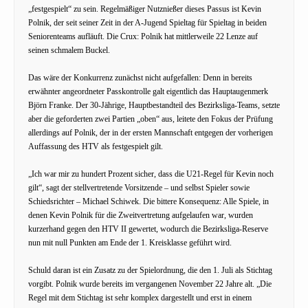
„festgespielt“ zu sein. Regelmäßiger Nutznießer dieses Passus ist Kevin
Polnik, der seit seiner Zeit in der A-Jugend Spieltag für Spieltag in beiden
Seniorenteams aufläuft. Die Crux: Polnik hat mittlerweile 22 Lenze auf
seinen schmalem Buckel.
Das wäre der Konkurrenz zunächst nicht aufgefallen: Denn in bereits
erwähnter angeordneter Passkontrolle galt eigentlich das Hauptaugenmerk
Björn Franke. Der 30-Jährige, Hauptbestandteil des Bezirksliga-Teams, setzte
aber die geforderten zwei Partien „oben“ aus, leitete den Fokus der Prüfung
allerdings auf Polnik, der in der ersten Mannschaft entgegen der vorherigen
Auffassung des HTV als festgespielt gilt.
„Ich war mir zu hundert Prozent sicher, dass die U21-Regel für Kevin noch
gilt“, sagt der stellvertretende Vorsitzende – und selbst Spieler sowie
Schiedsrichter – Michael Schiwek. Die bittere Konsequenz: Alle Spiele, in
denen Kevin Polnik für die Zweitvertretung aufgelaufen war, wurden
kurzerhand gegen den HTV II gewertet, wodurch die Bezirksliga-Reserve
nun mit null Punkten am Ende der 1. Kreisklasse geführt wird.
Schuld daran ist ein Zusatz zu der Spielordnung, die den 1. Juli als Stichtag
vorgibt. Polnik wurde bereits im vergangenen November 22 Jahre alt. „Die
Regel mit dem Stichtag ist sehr komplex dargestellt und erst in einem