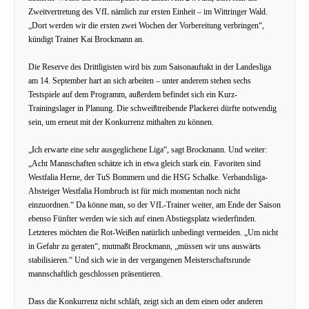
Zweitvertretung des VfL nämlich zur ersten Einheit – im Wittringer Wald.
„Dort werden wir die ersten zwei Wochen der Vorbereitung verbringen“,
kündigt Trainer Kai Brockmann an.
Die Reserve des Drittligisten wird bis zum Saisonauftakt in der Landesliga
am 14. September hart an sich arbeiten – unter anderem stehen sechs
Testspiele auf dem Programm, außerdem befindet sich ein Kurz-
Trainingslager in Planung. Die schweißtreibende Plackerei dürfte notwendig
sein, um erneut mit der Konkurrenz mithalten zu können.
„Ich erwarte eine sehr ausgeglichene Liga“, sagt Brockmann. Und weiter:
„Acht Mannschaften schätze ich in etwa gleich stark ein. Favoriten sind
Westfalia Herne, der TuS Bommern und die HSG Schalke. Verbandsliga-
Absteiger Westfalia Hombruch ist für mich momentan noch nicht
einzuordnen.“ Da könne man, so der VfL-Trainer weiter, am Ende der Saison
ebenso Fünfter werden wie sich auf einen Abstiegsplatz wiederfinden.
Letzteres möchten die Rot-Weißen natürlich unbedingt vermeiden. „Um nicht
in Gefahr zu geraten“, mutmaßt Brockmann, „müssen wir uns auswärts
stabilisieren.“ Und sich wie in der vergangenen Meisterschaftsrunde
mannschaftlich geschlossen präsentieren.
Dass die Konkurrenz nicht schläft, zeigt sich an dem einen oder anderen