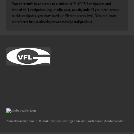
You currently have access to a subset of X API V2 endpoints and
limited v1.1 endpoints (e.g. media post, oauth) only. If you need access
to this endpoint, you may need a different access level. You can learn
more here: https://developer.x.com/en/portal/product
Zum Betrachten von PDF-Dokumenten benötigen Sie den kostenlosen Adobe Reader.