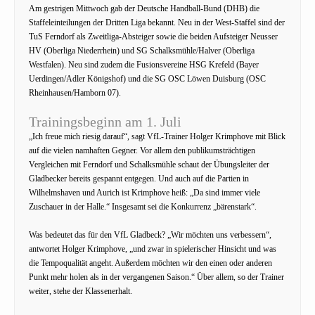
Am gestrigen Mittwoch gab der Deutsche Handball-Bund (DHB) die
Staffeleinteilungen der Dritten Liga bekannt. Neu in der West-Staffel sind der
TuS Ferndorf als Zweitliga-Absteiger sowie die beiden Aufsteiger Neusser
HV (Oberliga Niederrhein) und SG Schalksmühle/Halver (Oberliga
Westfalen). Neu sind zudem die Fusionsvereine HSG Krefeld (Bayer
Uerdingen/Adler Königshof) und die SG OSC Löwen Duisburg (OSC
Rheinhausen/Hamborn 07).
Trainingsbeginn am 1. Juli
„Ich freue mich riesig darauf“, sagt VfL-Trainer Holger Krimphove mit Blick
auf die vielen namhaften Gegner. Vor allem den publikumsträchtigen
Vergleichen mit Ferndorf und Schalksmühle schaut der Übungsleiter der
Gladbecker bereits gespannt entgegen. Und auch auf die Partien in
Wilhelmshaven und Aurich ist Krimphove heiß: „Da sind immer viele
Zuschauer in der Halle.“ Insgesamt sei die Konkurrenz „bärenstark“.
Was bedeutet das für den VfL Gladbeck? „Wir möchten uns verbessern“,
antwortet Holger Krimphove, „und zwar in spielerischer Hinsicht und was
die Tempoqualität angeht. Außerdem möchten wir den einen oder anderen
Punkt mehr holen als in der vergangenen Saison.“ Über allem, so der Trainer
weiter, stehe der Klassenerhalt.