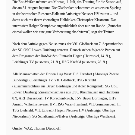
Die Rot-Weißen nehmen am Montag, 1. Juli, das Training für die Saison auf,
die am 31. August beginnt. Die Gladbecker bekommen es am ersten Spieltag
in der heimischen Riesener-Halle mit Aufsteiger Neusser HV zu tun – und
damit auch mit ihrem ehemaligen Halblinken Christopher Klasmann. Das
interessiert Holger Krimphove augenblicklich aber nur am Rande. „Zunächst
einmal wollen wir eine gute Vorbereitung absolvieren“, sagt der Trainer.
Nach dem Auftakt gegen Neuss muss der VfL Gladbeck am 7. September bei
der SG OSC Löwen Duisburg antreten. Danach stehen folgende Partien auf
dem Programm der Rot-Weißen: Eintracht Hagen (Heimspiel, 14. 9.),
Leichlinger TV (auswärts, 21. 9.), HSG Krefeld (auswärts, 28. 9.).
Alle Mannschaften der Dritten Liga West: TuS Ferndorf (Absteiger Zweite
Bundesliga), Leichlinger TV, VfL Gladbeck, HSG Krefeld
(Zusammenschluss aus Bayer Uerdingen und Adler Königshof), SG OSC
Löwen Duisburg (Zusammenschluss aus OSC Rheinhausen und Hamborn
07), ART Düsseldorf, TV Korschenbroich, TSV Bayer Dormagen, OHV
Aurich, Wilhelmshavener HV, HSG Varel-Friesland, VfL Gummersbach II,
TSG Bielefeld, VfL Eintracht Hagen, Neusser HV (Aufsteiger Oberliga
Niederrhein), SG Schalksmühle/Halver (Aufsteiger Oberliga Westfalen).
Quelle | WAZ, Thomas Dieckhoff