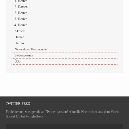
1. Herren
2. Damen
2. Herren
3. Herren
4. Herren
Aktuell
Damen
Herren
Newsslider Heimatseite
Stellengesuch
Ü35
TWITTER-FEED
Finde heraus, was gerade auf Twitter passiert! Aktuelle Nachrichten aus dem Verein
findest Du bei #vflgladbeck: