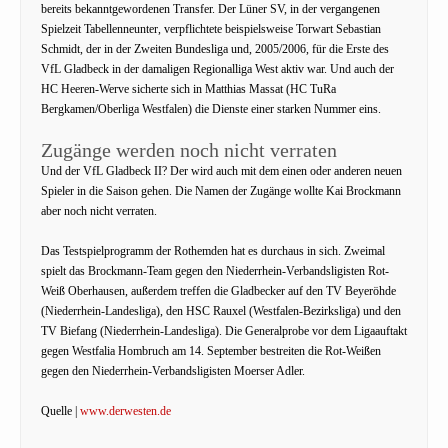
bereits bekanntgewordenen Transfer. Der Lüner SV, in der vergangenen
Spielzeit Tabellenneunter, verpflichtete beispielsweise Torwart Sebastian
Schmidt, der in der Zweiten Bundesliga und, 2005/2006, für die Erste des
VfL Gladbeck in der damaligen Regionalliga West aktiv war. Und auch der
HC Heeren-Werve sicherte sich in Matthias Massat (HC TuRa
Bergkamen/Oberliga Westfalen) die Dienste einer starken Nummer eins.
Zugänge werden noch nicht verraten
Und der VfL Gladbeck II? Der wird auch mit dem einen oder anderen neuen
Spieler in die Saison gehen. Die Namen der Zugänge wollte Kai Brockmann
aber noch nicht verraten.
Das Testspielprogramm der Rothemden hat es durchaus in sich. Zweimal
spielt das Brockmann-Team gegen den Niederrhein-Verbandsligisten Rot-
Weiß Oberhausen, außerdem treffen die Gladbecker auf den TV Beyeröhde
(Niederrhein-Landesliga), den HSC Rauxel (Westfalen-Bezirksliga) und den
TV Biefang (Niederrhein-Landesliga). Die Generalprobe vor dem Ligaauftakt
gegen Westfalia Hombruch am 14. September bestreiten die Rot-Weißen
gegen den Niederrhein-Verbandsligisten Moerser Adler.
Quelle |
www.derwesten.de