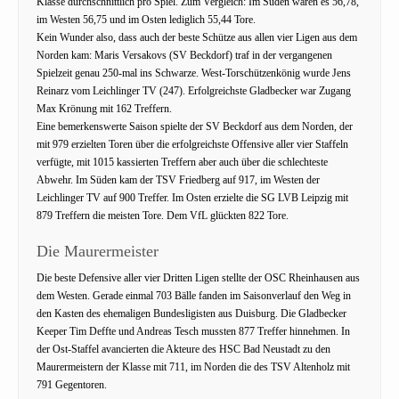
Klasse durchschnittlich pro Spiel. Zum Vergleich: Im Süden waren es 56,78,
im Westen 56,75 und im Osten lediglich 55,44 Tore.
Kein Wunder also, dass auch der beste Schütze aus allen vier Ligen aus dem
Norden kam: Maris Versakovs (SV Beckdorf) traf in der vergangenen
Spielzeit genau 250-mal ins Schwarze. West-Torschützenkönig wurde Jens
Reinarz vom Leichlinger TV (247). Erfolgreichste Gladbecker war Zugang
Max Krönung mit 162 Treffern.
Eine bemerkenswerte Saison spielte der SV Beckdorf aus dem Norden, der
mit 979 erzielten Toren über die erfolgreichste Offensive aller vier Staffeln
verfügte, mit 1015 kassierten Treffern aber auch über die schlechteste
Abwehr. Im Süden kam der TSV Friedberg auf 917, im Westen der
Leichlinger TV auf 900 Treffer. Im Osten erzielte die SG LVB Leipzig mit
879 Treffern die meisten Tore. Dem VfL glückten 822 Tore.
Die Maurermeister
Die beste Defensive aller vier Dritten Ligen stellte der OSC Rheinhausen aus
dem Westen. Gerade einmal 703 Bälle fanden im Saisonverlauf den Weg in
den Kasten des ehemaligen Bundesligisten aus Duisburg. Die Gladbecker
Keeper Tim Deffte und Andreas Tesch mussten 877 Treffer hinnehmen. In
der Ost-Staffel avancierten die Akteure des HSC Bad Neustadt zu den
Maurermeistern der Klasse mit 711, im Norden die des TSV Altenholz mit
791 Gegentoren.