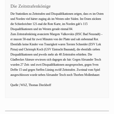
Die Zeitstrafenkönige
Die Statistiken zu Zeitstrafen und Disqualifikationen zeigen, dass es im Osten
und Norden viel härter zuging als im Westen oder Süden. Im Osten zückten
die Schiedsrichter 121-mal die Rote Karte, im Norden gab’s 115
Disqualifikationen und im Westen gerade einmal 84.
Zum Zeitstrafenkönig avancierte Margots Valkovskis (HSC Bad Neustadt) –
er musste 50-mal für zwei Minuten von der Platte und sah siebenmal Rot.
Ebenfalls keine Kinder von Traurigkeit waren Torsten Schneider (ESV Lok
Pirna) und Christoph Koch (GSV Eintracht Baunatal), die ebenfalls sieben
Disqualifikationen und jeweils mehr als 40 Zeitstrafen erhielten. Die
Gladbecker Akteure erwiesen sich dagegen als fair: Gegen Alexander Tesch
wurden 27 Zeit- und zwei Disqualifikationen ausgesprochen, gegen Sven
Deffte 15 und gegen Steffen Lüning zwölf Zeitstrafen. Zweimal vom Spiel
ausgeschlossen wurde neben Alexander Tesch noch Thorben Mollenhauer.
Quelle | WAZ, Thomas Dieckhoff