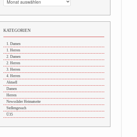
KATEGORIEN
1. Damen
1. Herren
2. Damen
2. Herren
3. Herren
4. Herren
Aktuell
Damen
Herren
Newsslider Heimatseite
Stellengesuch
Ü35